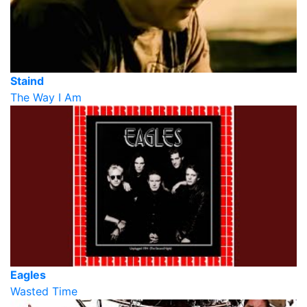
Staind
The Way I Am
Eagles
Wasted Time