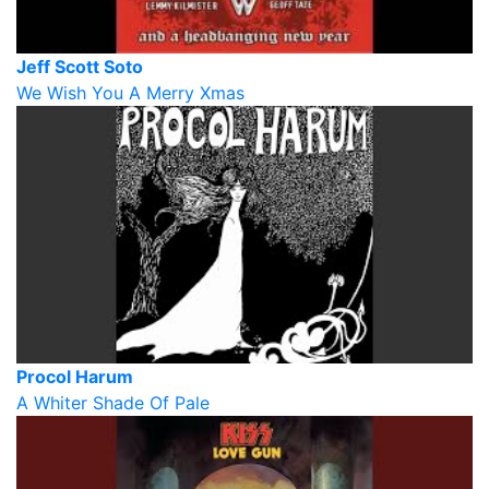
Jeff Scott Soto
We Wish You A Merry Xmas
Procol Harum
A Whiter Shade Of Pale