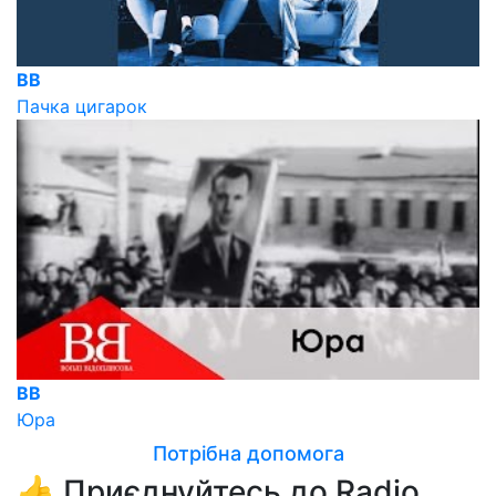
ВВ
Пачка цигарок
ВВ
Юра
Потрібна допомога
👍 Приєднуйтесь до Radio