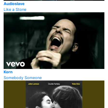
Audioslave
Like a Stone
Korn
Somebody Someone