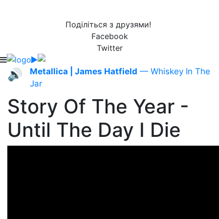
Поділіться з друзями!
Facebook
Twitter
Metallica | James Hatfield
— Whiskey In The
🔊
Jar
Story Of The Year -
Until The Day I Die