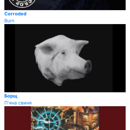
Corroded
Burn
Борщ
П'яна свиня