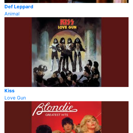
Def Leppard
Animal
Kiss
Love Gun