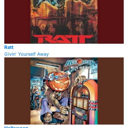
Ratt
Givin' Yourself Away