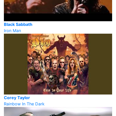
Black Sabbath
Iron Man
Corey Taylor
Rainbow In The Dark