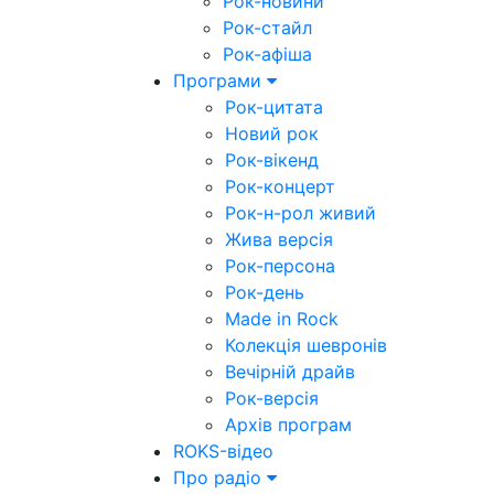
Рок-новини
Рок-стайл
Рок-афіша
Програми
Рок-цитата
Новий рок
Рок-вікенд
Рок-концерт
Рок-н-рол живий
Жива версія
Рок-персона
Рок-день
Made in Rock
Колекція шевронів
Вечірній драйв
Рок-версія
Архів програм
ROKS-відео
Про радіо