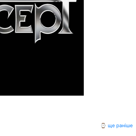
⌚ ще раніше