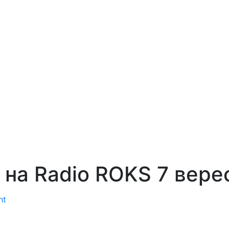
и на Radio ROKS
7 вере
ht