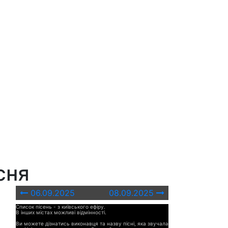
сня
06.09.2025
08.09.2025
Список пісень - з київського ефіру.
В інших містах можливі відмінності.
Ви можете дізнатись виконавця та назву пісні, яка звучала