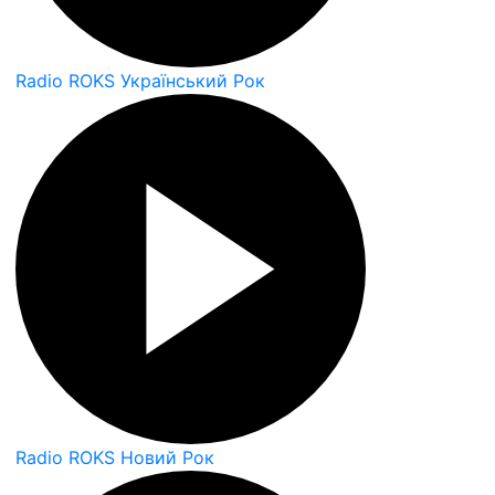
Radio ROKS Український Рок
Radio ROKS Новий Рок