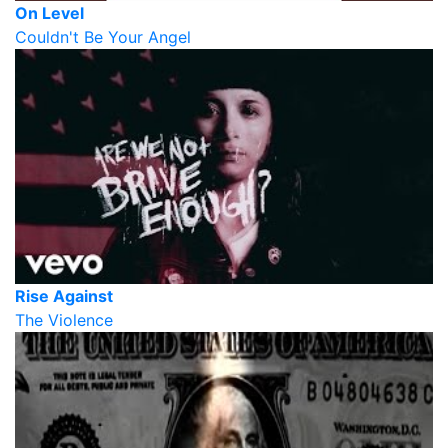
On Level
Couldn't Be Your Angel
Rise Against
The Violence