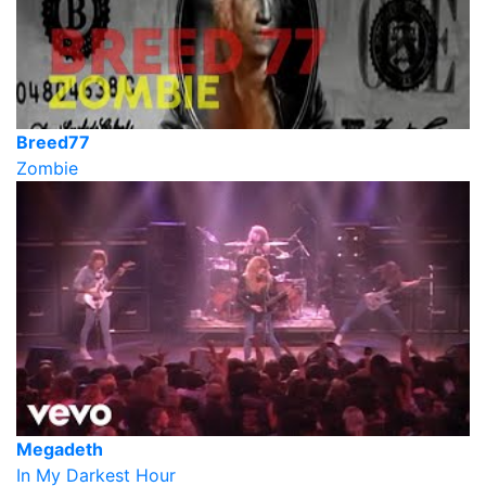
Breed77
Zombie
Megadeth
In My Darkest Hour