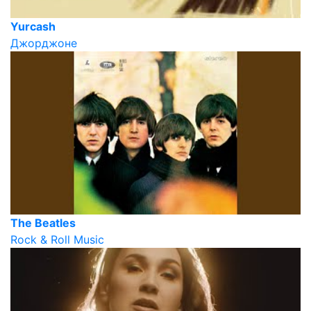
Yurcash
Джорджоне
The Beatles
Rock & Roll Music