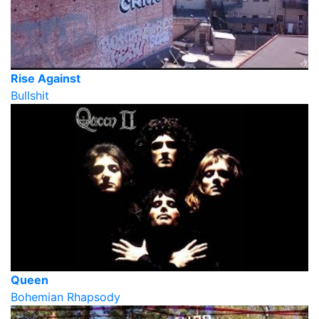
Rise Against
Bullshit
Queen
Bohemian Rhapsody