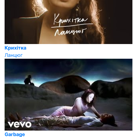
Крихітка
Ланцюг
Garbage