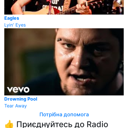
Eagles
Lyin' Eyes
Drowning Pool
Tear Away
Потрібна допомога
👍 Приєднуйтесь до Radio