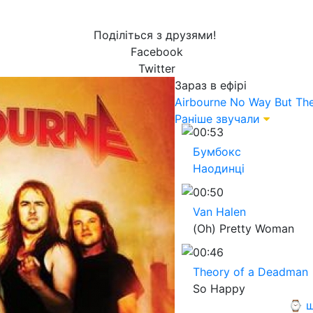
Поділіться з друзями!
Facebook
Twitter
Зараз в ефірі
Airbourne
No Way But Th
Раніше звучали
00:53
Бумбокс
Наодинці
00:50
Van Halen
(Oh) Pretty Woman
00:46
Theory of a Deadman
So Happy
⌚ щ