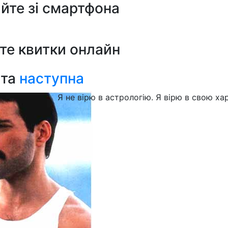
йте зі смартфона
те квитки онлайн
ата
наступна
Я не вірю в астрологію. Я вірю в свою ха