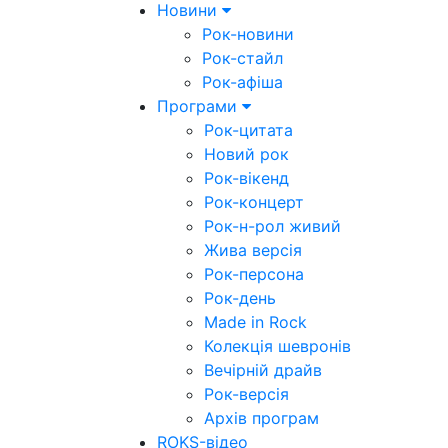
Новини
Рок-новини
Рок-стайл
Рок-афіша
Програми
Рок-цитата
Новий рок
Рок-вікенд
Рок-концерт
Рок-н-рол живий
Жива версія
Рок-персона
Рок-день
Made in Rock
Колекція шевронів
Вечірній драйв
Рок-версія
Архів програм
ROKS-відео