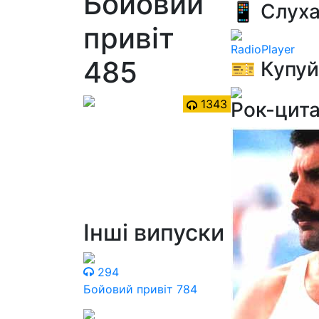
Бойовий
📱 Слуха
привіт
RadioPlayer
485
🎫 Купуй
1343
Рок-цит
Інші випуски
294
Бойовий привіт 784