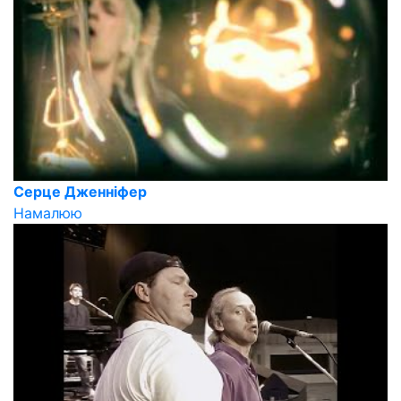
Серце Дженнiфер
Намалюю