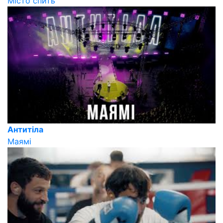
Місто спить
Антитіла
Маямі