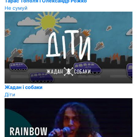
Тарас Тополя і Олександр Рожко
Не сумуй
Жадан і собаки
Діти