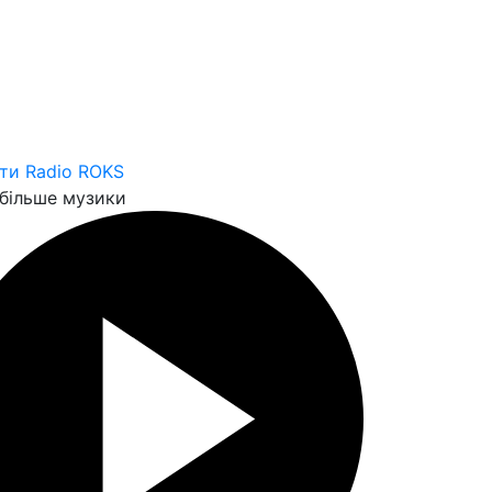
ти Radio ROKS
більше музики