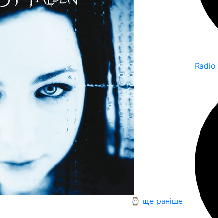
Radio
⌚ ще раніше