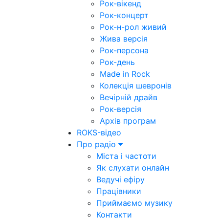
Рок-вікенд
Рок-концерт
Рок-н-рол живий
Жива версія
Рок-персона
Рок-день
Made in Rock
Колекція шевронів
Вечірній драйв
Рок-версія
Архів програм
ROKS-відео
Про радіо
Міста і частоти
Як слухати онлайн
Ведучі ефіру
Працівники
Приймаємо музику
Контакти