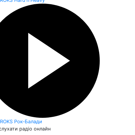
 ROKS Hard'n'Heavy
 ROKS Рок-Балади
слухати радіо онлайн