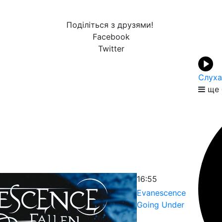
Поділіться з друзями!
Facebook
Twitter
Слуха
ще 
16:55
Evanescence
Going Under