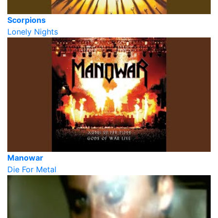
Scorpions
Lonely Nights
Manowar
Die For Metal