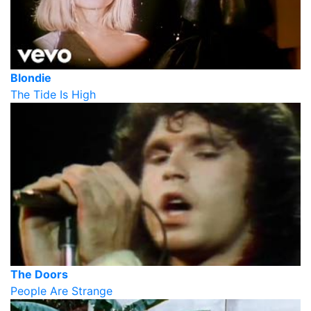
Blondie
The Tide Is High
The Doors
People Are Strange