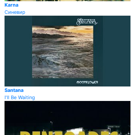
Karna
Синевир
Santana
I'll Be Waiting