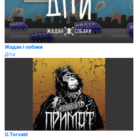
Жадан і собаки
Діти
O.Torvald