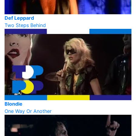
Def Leppard
Two Steps Behind
Blondie
One Way Or Another