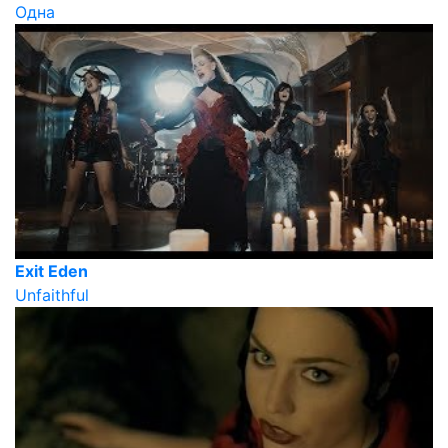
Одна
Exit Eden
Unfaithful