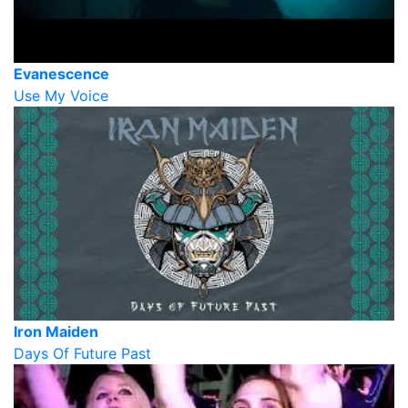
Evanescence
Use My Voice
Iron Maiden
Days Of Future Past