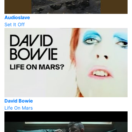
Audioslave
Set It Off
David Bowie
Life On Mars