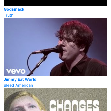
Godsmack
Truth
Jimmy Eat World
Bleed American