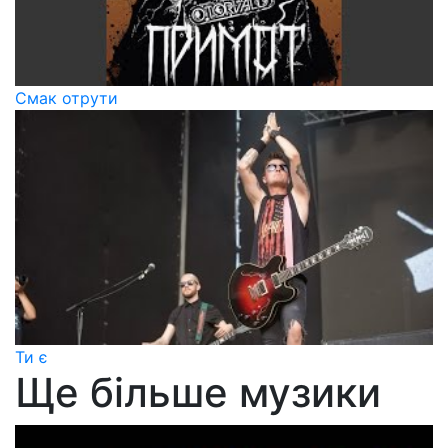
Смак отрути
Ти є
Ще більше музики