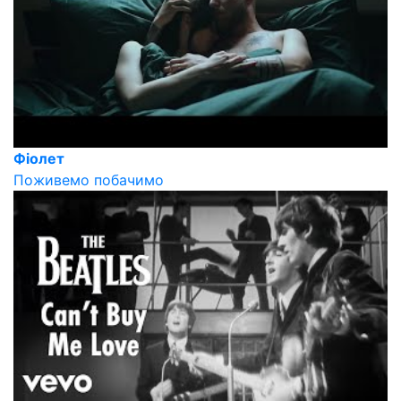
Фіолет
Поживемо побачимо