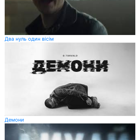
Два нуль один вісім
Демони