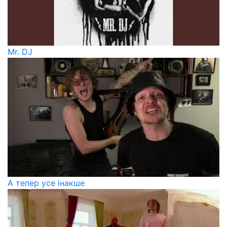
Mr. DJ
А тепер усе інакше