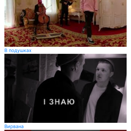
В подушках
Вирвана