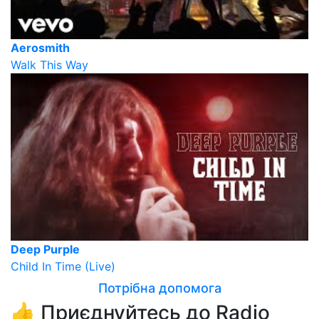
Aerosmith
Walk This Way
Deep Purple
Child In Time (Live)
Потрібна допомога
👍 Приєднуйтесь до Radio