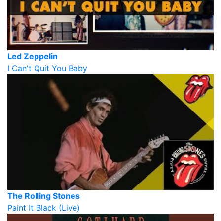
Led Zeppelin
I Can't Quit You Baby
The Rolling Stones
Paint It Black (Live)