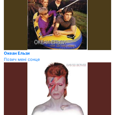
Океан Ельзи
Позич мені сонце