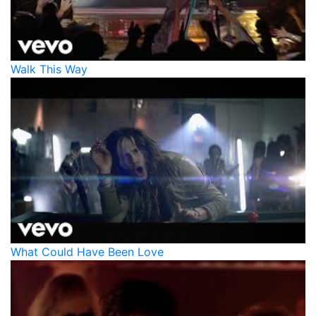
Walk This Way
What Could Have Been Love