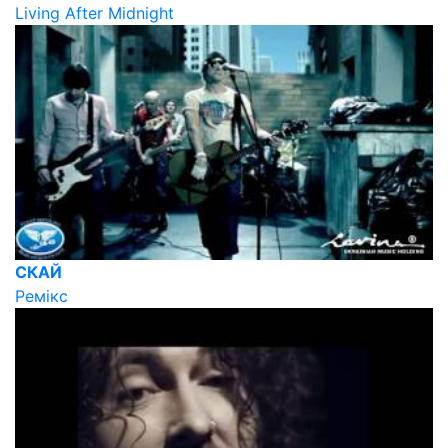
Living After Midnight
СКАЙ
Ремікс