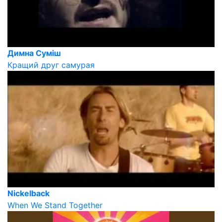
Димна Суміш
Кращий друг самурая
Nickelback
When We Stand Together