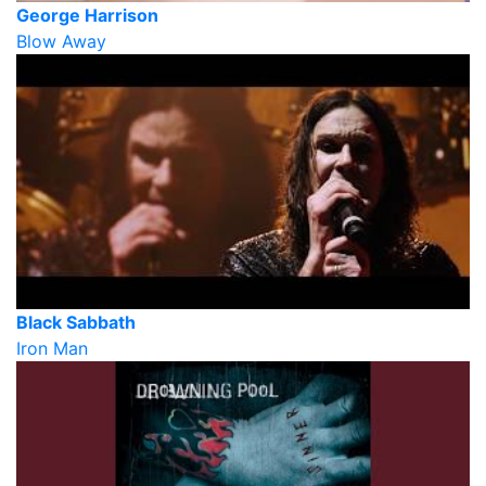
George Harrison
Blow Away
Black Sabbath
Iron Man