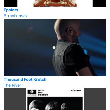
Epolets
В твоїх очах
Thousand Foot Krutch
The River