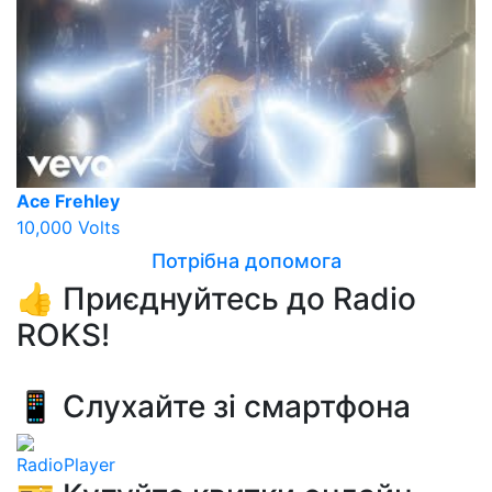
Ace Frehley
10,000 Volts
Потрібна допомога
👍 Приєднуйтесь до Radio
ROKS!
📱 Слухайте зі смартфона
RadioPlayer