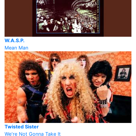
W.A.S.P.
Mean Man
Twisted Sister
We're Not Gonna Take It