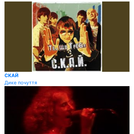
СКАЙ
Дике почуття