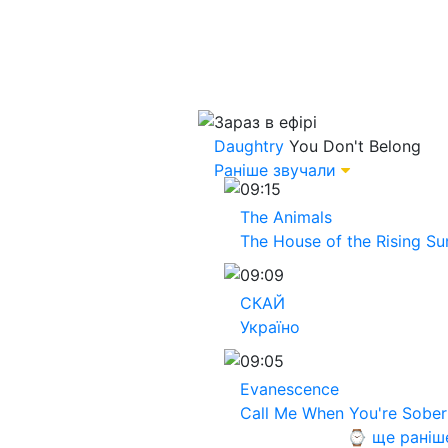
Зараз в ефірі
Daughtry
You Don't Belong
Раніше звучали
09:15
The Animals
The House of the Rising Su
09:09
СКАЙ
Україно
09:05
Evanescence
Call Me When You're Sober
⌚ ще раніш