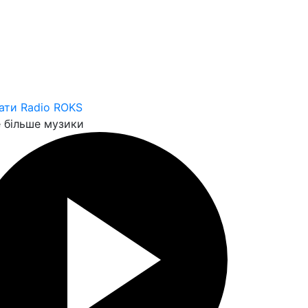
ати Radio ROKS
 більше музики