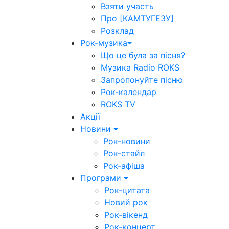
Взяти участь
Про [КАМТУГЕЗУ]
Розклад
Рок-музика
Що це була за пісня?
Музика Radio ROKS
Запропонуйте пісню
Рок-календар
ROKS TV
Акції
Новини
Рок-новини
Рок-стайл
Рок-афіша
Програми
Рок-цитата
Новий рок
Рок-вікенд
Рок-концерт