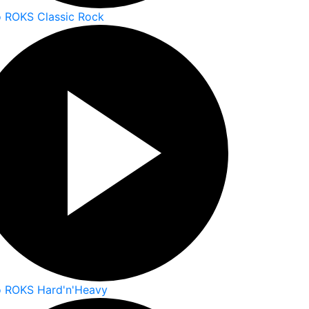
o ROKS Classic Rock
o ROKS Hard'n'Heavy