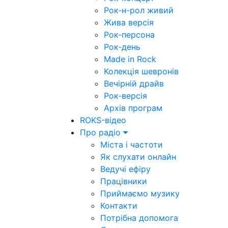
Рок-н-рол живий
Жива версія
Рок-персона
Рок-день
Made in Rock
Колекція шевронів
Вечірній драйв
Рок-версія
Архів програм
ROKS-відео
Про радіо
Міста і частоти
Як слухати онлайн
Ведучі ефіру
Працівники
Приймаємо музику
Контакти
Потрібна допомога