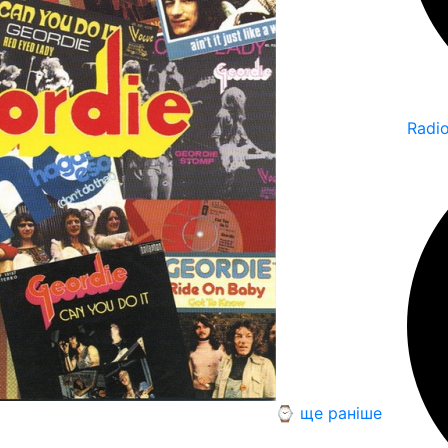
Radi
⌚ ще раніше