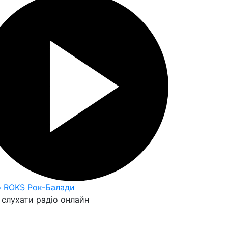
o ROKS Рок-Балади
слухати радіо онлайн