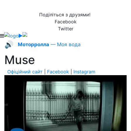
Поділіться з друзями!
Facebook
Twitter
🔊
Моторролла
— Моя вода
Muse
Офіційний сайт
|
Facebook
|
Instagram