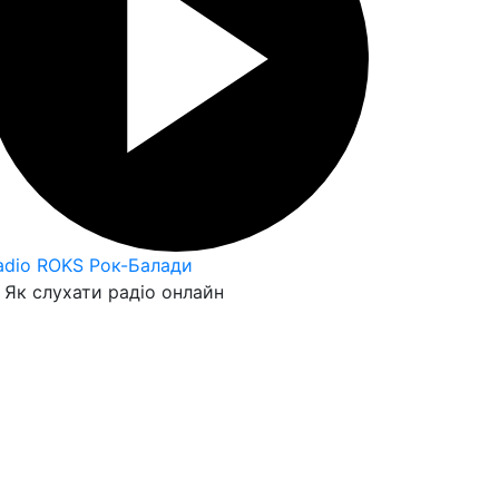
adio ROKS Рок-Балади
Як слухати радіо онлайн