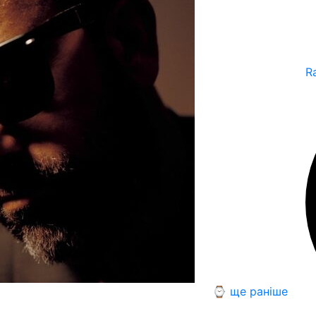
R
⌚ ще раніше