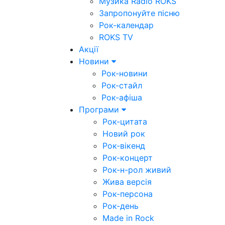
Музика Radio ROKS
Запропонуйте пісню
Рок-календар
ROKS TV
Акції
Новини
Рок-новини
Рок-стайл
Рок-афіша
Програми
Рок-цитата
Новий рок
Рок-вікенд
Рок-концерт
Рок-н-рол живий
Жива версія
Рок-персона
Рок-день
Made in Rock