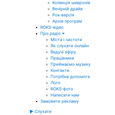
Колекція шевронів
Вечірній драйв
Рок-версія
Архів програм
ROKS-відео
Про радіо
Міста і частоти
Як слухати онлайн
Ведучі ефіру
Працівники
Приймаємо музику
Контакти
Потрібна допомога
Лого
ROKS-фото
Написати нам
Замовити рекламу
Слухати