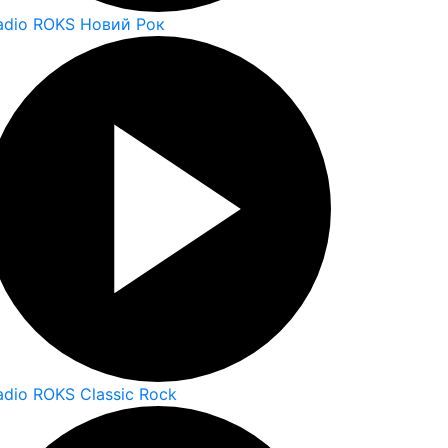
adio ROKS Новий Рок
adio ROKS Classic Rock