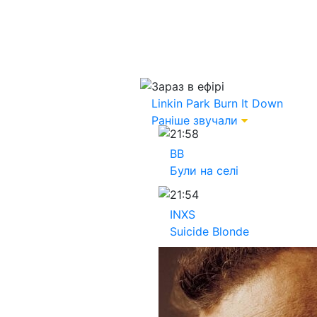
Зараз в ефірі
Linkin Park
Burn It Down
Раніше звучали
21:58
ВВ
Були на селі
21:54
INXS
Suicide Blonde