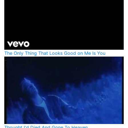
The Only Thing That Looks Good on Me Is You
Thought I'd Died And Gone To Heaven