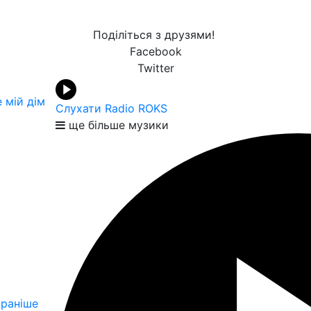
Поділіться з друзями!
Facebook
Twitter
 мій дім
Слухати Radio ROKS
ще більше музики
раніше