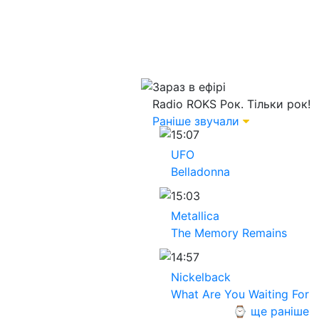
Зараз в ефірі
Radio ROKS
Рок. Тільки рок!
Раніше звучали
15:07
UFO
Belladonna
15:03
Metallica
The Memory Remains
14:57
Nickelback
What Are You Waiting For
⌚ ще раніше