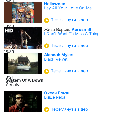
18:53
Helloween
Lay All Your Love On Me
Переглянути відео
18:48
Жива Версія:
Aerosmith
I Don't Want To Miss A Thing
Переглянути відео
18:39
Alannah Myles
Black Velvet
Переглянути відео
18:21
System Of A Down
18:18
Aerials
Океан Ельзи
Вище неба
Переглянути відео