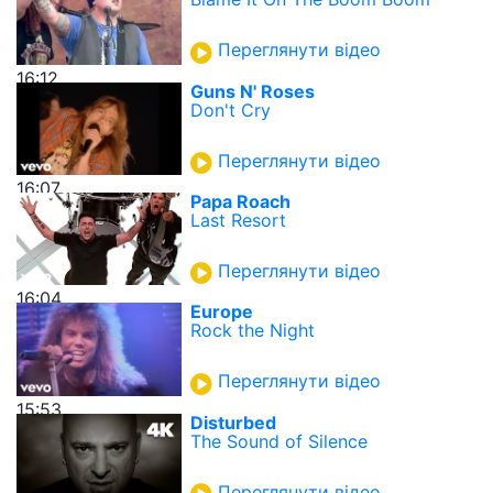
Переглянути відео
16:12
Guns N' Roses
Don't Cry
Переглянути відео
16:07
Papa Roach
Last Resort
Переглянути відео
16:04
Europe
Rock the Night
Переглянути відео
15:53
Disturbed
The Sound of Silence
Переглянути відео