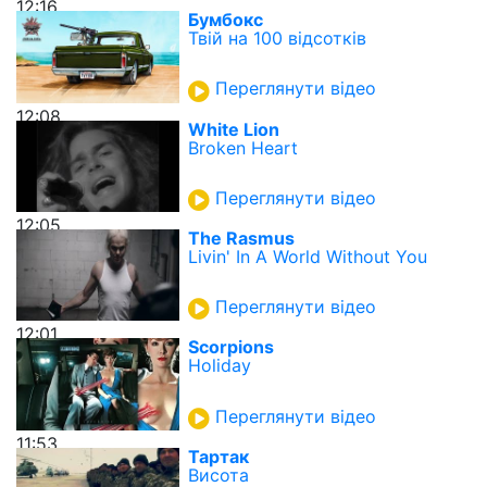
12:16
Бумбокс
Твій на 100 відсотків
Переглянути відео
12:08
White Lion
Broken Heart
Переглянути відео
12:05
The Rasmus
Livin' In A World Without You
Переглянути відео
12:01
Scorpions
Holiday
Переглянути відео
11:53
Тартак
Висота