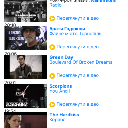
Radio
Переглянути відео
20:10
Брати Гадюкіни
Файне місто Тернопіль
Переглянути відео
20:06
Green Day
Boulevard Of Broken Dreams
Переглянути відео
20:02
Scorpions
You And I
Переглянути відео
19:54
The Hardkiss
Кораблі