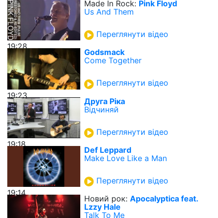
Made In Rock:
Pink Floyd
Us And Them
Переглянути відео
19:28
Godsmack
Come Together
Переглянути відео
19:23
Друга Ріка
Відчиняй
Переглянути відео
19:18
Def Leppard
Make Love Like a Man
Переглянути відео
19:14
Новий рок:
Apocalyptica feat.
Lzzy Hale
Talk To Me