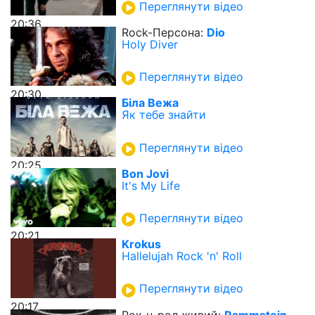
Переглянути відео
20:36
Rock-Персона:
Dio
Holy Diver
Переглянути відео
20:30
Біла Вежа
Як тебе знайти
Переглянути відео
20:25
Bon Jovi
It's My Life
Переглянути відео
20:21
Krokus
Hallelujah Rock 'n' Roll
Переглянути відео
20:17
Рок-н-рол живий:
Rammstein