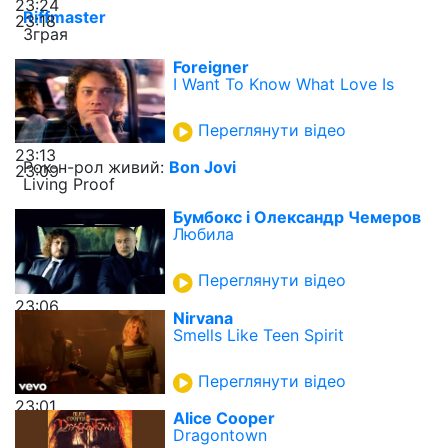
23:24
Riffmaster
23:18
Зграя
Foreigner
I Want To Know What Love Is
Переглянути відео
23:13
Рок-н-рол живий:
Bon Jovi
23:09
Living Proof
Бумбокс і Олександр Чемеров
Любила
Переглянути відео
23:06
Nirvana
Smells Like Teen Spirit
Переглянути відео
23:01
Alice Cooper
Dragontown