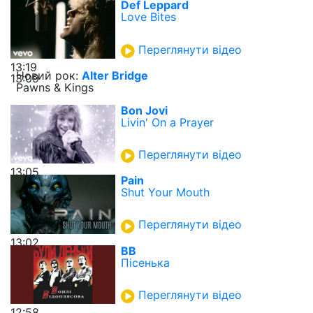
Def Leppard
Love Bites
Переглянути відео
13:19
Новий рок:
Alter Bridge
13:09
Pawns & Kings
Bon Jovi
Livin' On a Prayer
Переглянути відео
13:05
Pain
Shut Your Mouth
Переглянути відео
13:02
ВВ
Пісенька
Переглянути відео
12:58