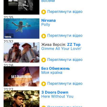
Восени
Переглянути відео
21:35
Nirvana
Polly
Переглянути відео
21:32
Жива Версія:
ZZ Top
Gimme All Your Lovin'
Переглянути відео
21:26
Без Обмежень
Моя країна
Переглянути відео
21:22
3 Doors Down
Here Without You