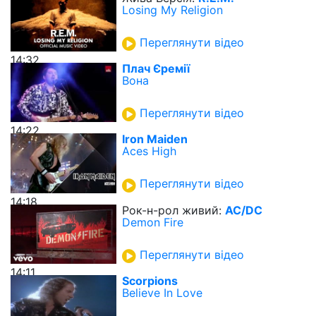
Losing My Religion
Переглянути відео
14:32
Плач Єремії
Вона
Переглянути відео
14:22
Iron Maiden
Aces High
Переглянути відео
14:18
Рок-н-рол живий:
AC/DC
Demon Fire
Переглянути відео
14:11
Scorpions
Believe In Love