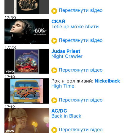
Переглянути відео
17:39
СКАЙ
Тебе це може вбити
Переглянути відео
17:23
Judas Priest
Night Crawler
Переглянути відео
17:18
Рок-н-рол живий:
Nickelback
High Time
Переглянути відео
17:12
AC/DC
Back in Black
Переглянути відео