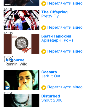
Переглянути відео
14:06
The Offspring
Pretty Fly
Переглянути відео
14:02
Брати Гадюкіни
Аріведерчі, Рома
Переглянути відео
13:57
Airbourne
13:54
Runnin' Wild
Caesars
Jerk It Out
Переглянути відео
13:50
Disturbed
Shout 2000