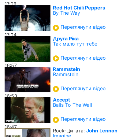
17:08
Red Hot Chili Peppers
By The Way
Переглянути відео
17:04
Друга Ріка
Так мало тут тебе
Переглянути відео
16:57
Rammstein
Rammstein
Переглянути відео
16:53
Accept
Balls To The Wall
Переглянути відео
16:47
Rock-Цитата:
John Lennon
Imagine