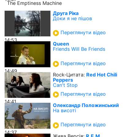
The Emptiness Machine
Друга Ріка
Доки я не пішов
Переглянути відео
14:53
Queen
Friends Will Be Friends
Переглянути відео
14:49
Rock-Цитата:
Red Hot Chili
Peppers
Can't Stop
Переглянути відео
14:41
Олександр Положинський
На висоті
Переглянути відео
14:37
Жива Версія:
R.E.M.