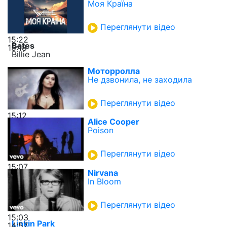
Моя Країна
Переглянути відео
15:22
Bates
15:18
Billie Jean
Моторролла
Не дзвонила, не заходила
Переглянути відео
15:12
Alice Cooper
Poison
Переглянути відео
15:07
Nirvana
In Bloom
Переглянути відео
15:03
Linkin Park
14:57