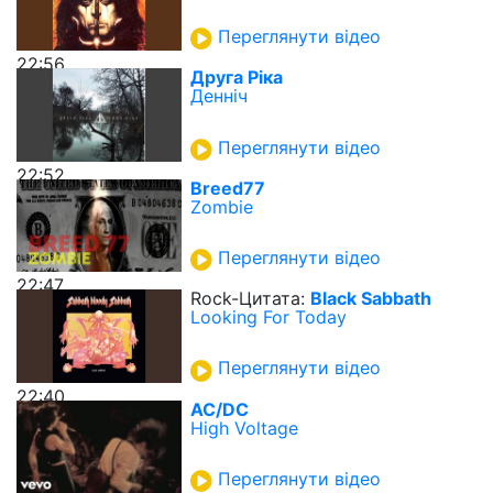
Переглянути відео
22:56
Друга Ріка
Денніч
Переглянути відео
22:52
Breed77
Zombie
Переглянути відео
22:47
Rock-Цитата:
Black Sabbath
Looking For Today
Переглянути відео
22:40
AC/DC
High Voltage
Переглянути відео