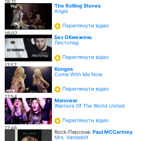
18:11
The Rolling Stones
Angie
Переглянути відео
18:07
Без Обмежень
Листопад
Переглянути відео
17:57
Kongos
Come With Me Now
Переглянути відео
17:54
Manowar
Warriors Of The World United
Переглянути відео
17:48
Rock-Персона:
Paul MCCartney
Mrs. Vandebilt