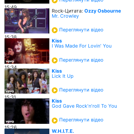
15:49
Rock-Цитата:
Ozzy Osbourne
Mr. Crowley
Переглянути відео
15:38
Kiss
I Was Made For Lovin' You
Переглянути відео
15:34
Kiss
Lick It Up
Переглянути відео
15:31
Kiss
God Gave Rock'n'roll To You
Переглянути відео
15:26
W.H.I.T.E.