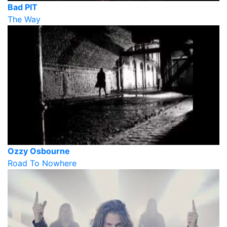
Bad PIT
The Way
Ozzy Osbourne
Road To Nowhere