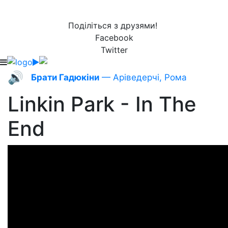
Поділіться з друзями!
Facebook
Twitter
🔊
Брати Гадюкіни
— Аріведерчі, Рома
Linkin Park - In The
End