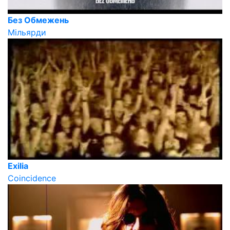
Без Обмежень
Мільярди
Exilia
Coincidence