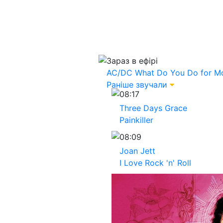
Зараз в ефірі
AC/DC
What Do You Do for M
Раніше звучали
08:17
Three Days Grace
Painkiller
08:09
Joan Jett
I Love Rock 'n' Roll