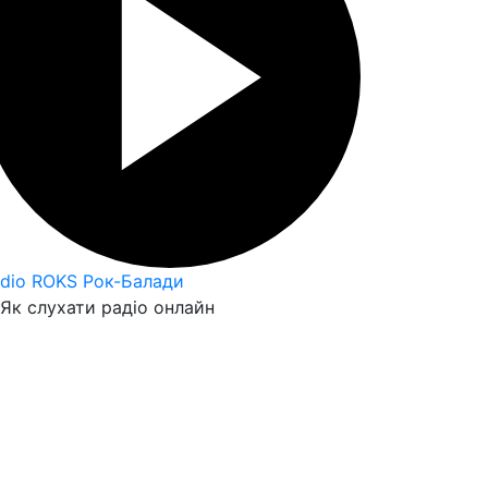
dio ROKS Рок-Балади
Як слухати радіо онлайн