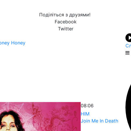
Поділіться з друзями!
Facebook
Twitter
oney Honey
Сл
08:06
HIM
Join Me In Death