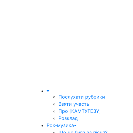
Послухати рубрики
Взяти участь
Про [КАМТУГЕЗУ]
Розклад
Рок-музика
Що це була за пісня?