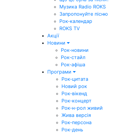
Музика Radio ROKS
Запропонуйте пісню
Рок-календар
ROKS TV
Акції
Новини
Рок-новини
Рок-стайл
Рок-афіша
Програми
Рок-цитата
Новий рок
Рок-вікенд
Рок-концерт
Рок-н-рол живий
Жива версія
Рок-персона
Рок-день