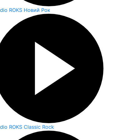
dio ROKS Новий Рок
dio ROKS Classic Rock