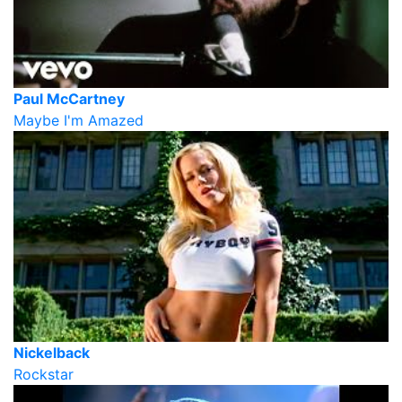
Paul McCartney
Maybe I'm Amazed
Nickelback
Rockstar