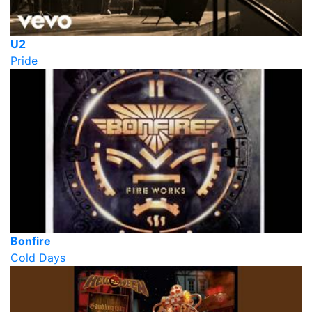
U2
Pride
Bonfire
Cold Days