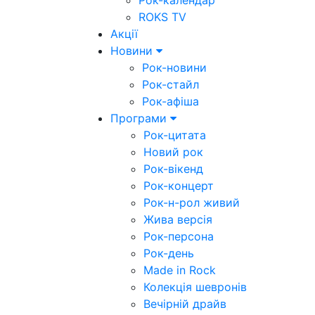
Рок-календар
ROKS TV
Акції
Новини
Рок-новини
Рок-стайл
Рок-афіша
Програми
Рок-цитата
Новий рок
Рок-вікенд
Рок-концерт
Рок-н-рол живий
Жива версія
Рок-персона
Рок-день
Made in Rock
Колекція шевронів
Вечірній драйв