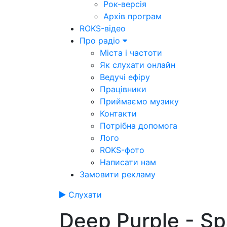
Рок-версія
Архів програм
ROKS-відео
Про радіо
Міста і частоти
Як слухати онлайн
Ведучі ефіру
Працівники
Приймаємо музику
Контакти
Потрібна допомога
Лого
ROKS-фото
Написати нам
Замовити рекламу
Слухати
Deep Purple - Sp