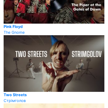
Pink Floyd
The Gnome
Two Streets
Стрімголов