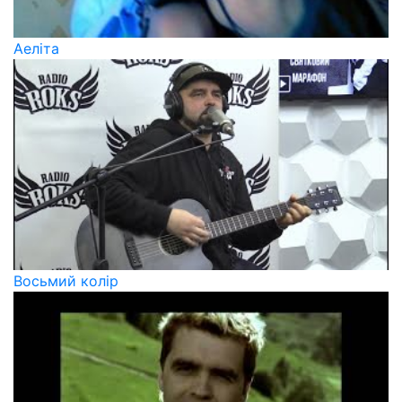
Аеліта
Восьмий колір