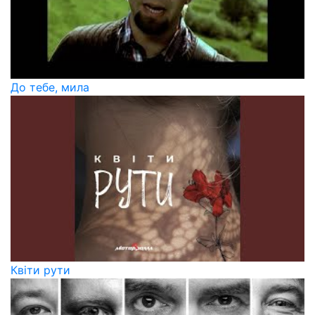
До тебе, мила
Квіти рути