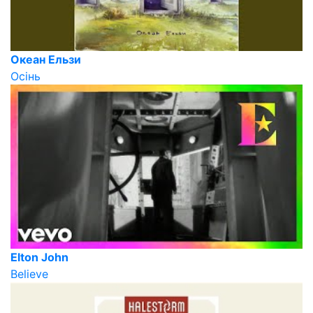
Океан Ельзи
Осінь
Elton John
Believe