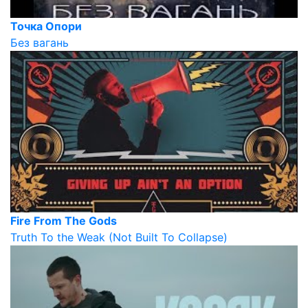
Точка Опори
Без вагань
Fire From The Gods
Truth To the Weak (Not Built To Collapse)