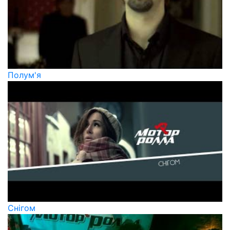
Полум'я
Снігом