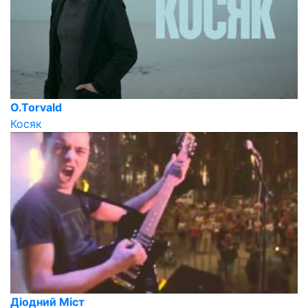
O.Torvald
Косяк
Діодний Міст