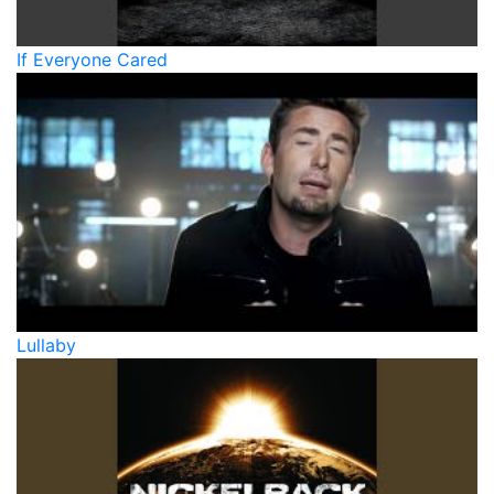
If Everyone Cared
Lullaby