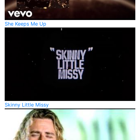
She Keeps Me Up
Skinny Little Missy