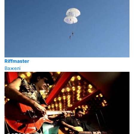
Riffmaster
Важелі