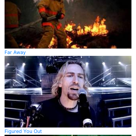
Far Away
Figured You Out