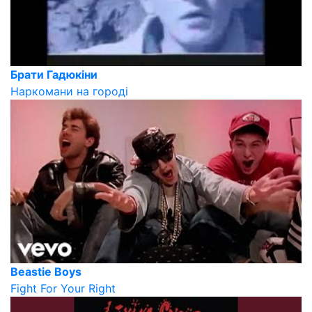
Брати Гадюкіни
Наркомани на городі
Beastie Boys
Fight For Your Right