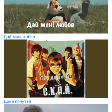
Дай мені любов
Дике почуття