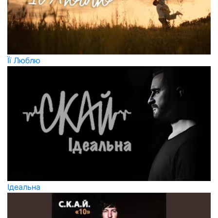
Її Люблю
Ідеальна