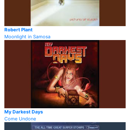
Robert Plant
Moonlight in Samosa
My Darkest Days
Come Undone