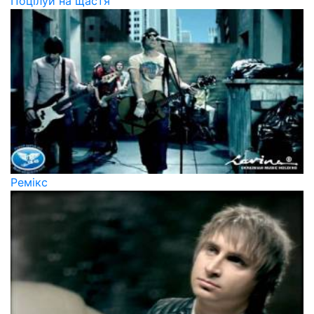
Поцілуй на щастя
Ремікс