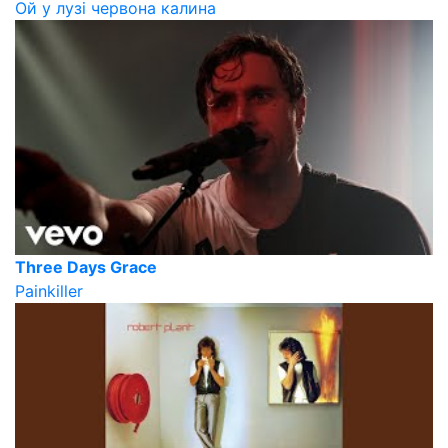
Ой у лузі червона калина
Three Days Grace
Painkiller