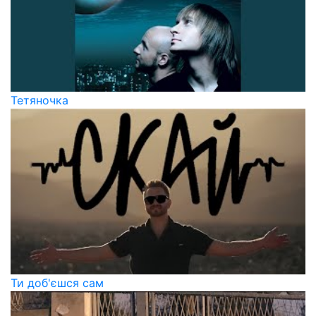
Тетяночка
Ти доб'єшся сам