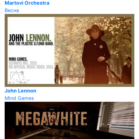
Martovi Orchestra
Весна
John Lennon
Mind Games