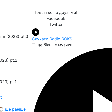
Поділіться з друзями!
Facebook
Twitter
am (2023) pt.3
Слухати Radio ROKS
ще більше музики
023) pt.2
023) pt.1
t
⌚ ще раніше