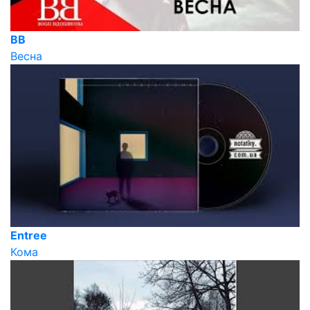
ВВ
Весна
Entree
Кома