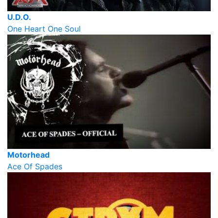
U.D.O.
One Heart One Soul
Motorhead
Ace Of Spades