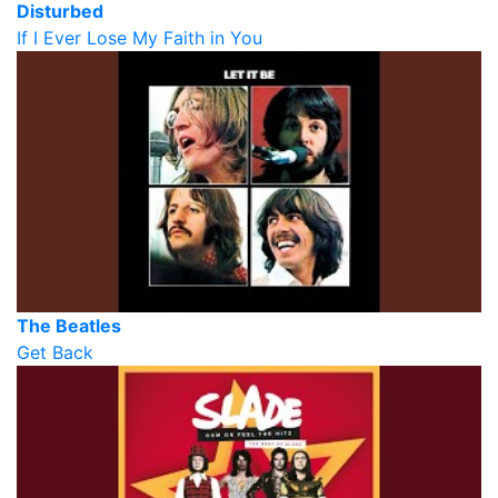
Disturbed
If I Ever Lose My Faith in You
The Beatles
Get Back