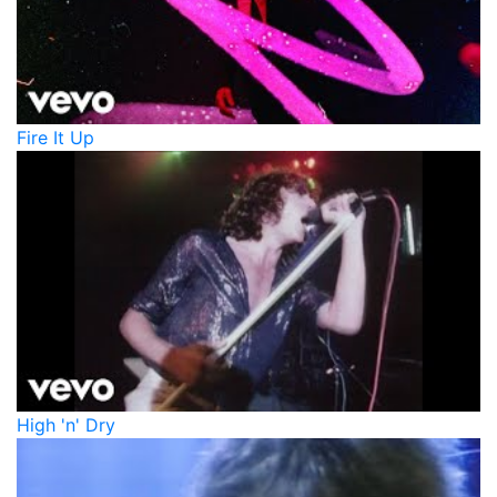
Fire It Up
High 'n' Dry