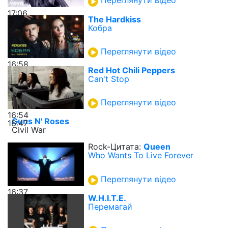
Переглянути відео
17:06
The Hardkiss
Кобра
Переглянути відео
16:58
Red Hot Chili Peppers
Can't Stop
Переглянути відео
16:54
Guns N' Roses
16:47
Civil War
Rock-Цитата:
Queen
Who Wants To Live Forever
Переглянути відео
16:37
W.H.I.T.E.
Перемагай