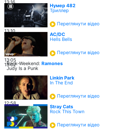
13:16
Нумер 482
Триллер
Переглянути відео
13:10
AC/DC
Hells Bells
Переглянути відео
13:05
Rock-Weekend:
Ramones
13:02
Judy Is a Punk
Linkin Park
In The End
Переглянути відео
12:58
Stray Cats
Rock This Town
Переглянути відео