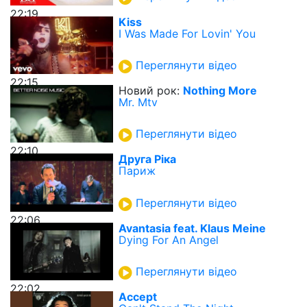
22:19
Kiss
I Was Made For Lovin' You
Переглянути відео
22:15
Новий рок:
Nothing More
Mr. Mtv
Переглянути відео
22:10
Друга Ріка
Париж
Переглянути відео
22:06
Avantasia feat. Klaus Meine
Dying For An Angel
Переглянути відео
22:02
Accept