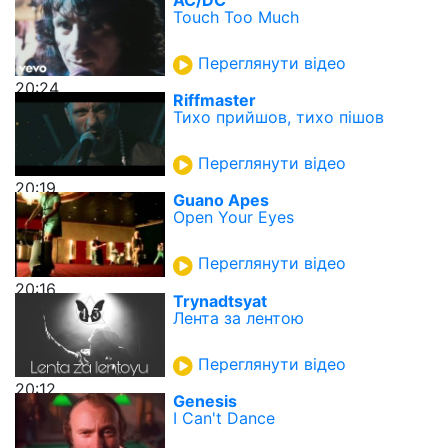
Touch Too Much
Переглянути відео
20:24
Riffmaster
Тихо прийшов, тихо пішов
Переглянути відео
20:19
Guano Apes
Open Your Eyes
Переглянути відео
20:16
Trynadtsyat
Лента за лентою
Переглянути відео
20:12
Genesis
I Can't Dance