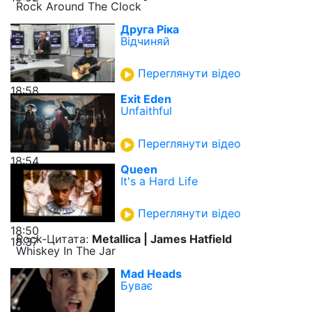
Rock Around The Clock
Друга Ріка
Відчиняй
Переглянути відео
18:58
Exit Eden
Unfaithful
Переглянути відео
18:54
Queen
It's a Hard Life
Переглянути відео
18:50
Rock-Цитата:
Metallica | James Hatfield
18:37
Whiskey In The Jar
Mad Heads
Буває