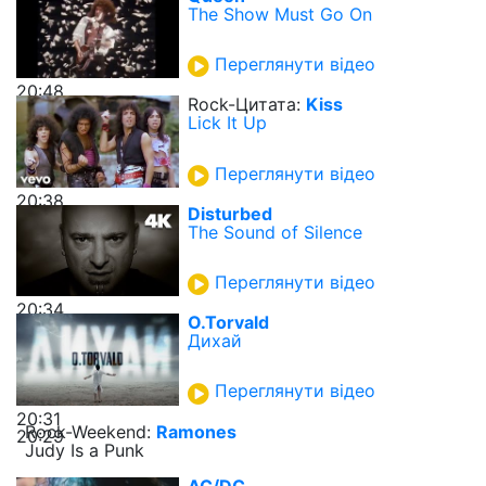
The Show Must Go On
Переглянути відео
20:48
Rock-Цитата:
Kiss
Lick It Up
Переглянути відео
20:38
Disturbed
The Sound of Silence
Переглянути відео
20:34
O.Torvald
Дихай
Переглянути відео
20:31
Rock-Weekend:
Ramones
20:29
Judy Is a Punk
AC/DC