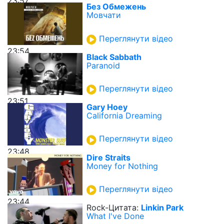
23:57
Без Обмежень
Мовчати
Переглянути відео
23:54
Black Sabbath
Paranoid
Переглянути відео
23:51
Gary Hoey
California Dreaming
Переглянути відео
23:48
Dire Straits
Money for Nothing
Переглянути відео
23:44
Rock-Цитата:
Linkin Park
What I've Done