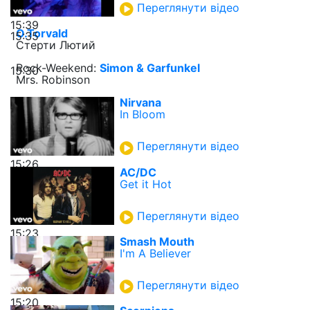
Переглянути відео
15:39
O.Torvald
15:35
Стерти Лютий
Rock-Weekend:
Simon & Garfunkel
15:30
Mrs. Robinson
Nirvana
In Bloom
Переглянути відео
15:26
AC/DC
Get it Hot
Переглянути відео
15:23
Smash Mouth
I'm A Believer
Переглянути відео
15:20