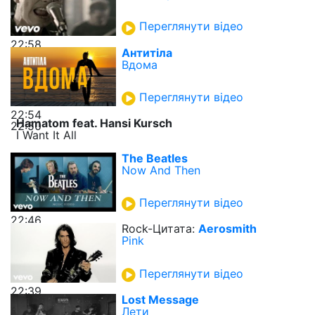
Переглянути відео
22:58
Антитіла
Вдома
Переглянути відео
22:54
Hamatom feat. Hansi Kursch
22:50
I Want It All
The Beatles
Now And Then
Переглянути відео
22:46
Rock-Цитата:
Aerosmith
Pink
Переглянути відео
22:39
Lost Message
Лети