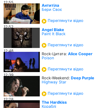
12:55
Антитіла
Бери Своє
Переглянути відео
12:52
Angel Blake
Paint It Black
Переглянути відео
12:48
Rock-Цитата:
Alice Cooper
Poison
Переглянути відео
12:39
Rock-Weekend:
Deep Purple
Highway Star
Переглянути відео
12:28
The Hardkiss
Кораблі