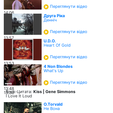
Переглянути відео
14:06
Друга Ріка
Денніч
Переглянути відео
13:57
U.D.O.
Heart Of Gold
Переглянути відео
13:53
4 Non Blondes
What's Up
Переглянути відео
13:48
Rock-Цитата:
Kiss | Gene Simmons
13:38
I Love It Loud
O.Torvald
Не Вона