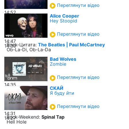
Переглянути відео
14:52
Alice Cooper
Hey Stoopid
Переглянути відео
14:47
Rock-Цитата:
The Beatles | Paul McCartney
14:39
Ob-La-Di, Ob-La-Da
Bad Wolves
Zombie
Переглянути відео
14:35
СКАЙ
Я буду йти
Переглянути відео
14:31
Rock-Weekend:
Spinal Tap
14:27
Hell Hole