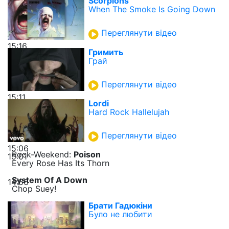
Scorpions
When The Smoke Is Going Down
Переглянути відео
15:16
Гримить
Грай
Переглянути відео
15:11
Lordi
Hard Rock Hallelujah
Переглянути відео
15:06
Rock-Weekend:
Poison
15:01
Every Rose Has Its Thorn
System Of A Down
14:56
Chop Suey!
Брати Гадюкіни
Було не любити