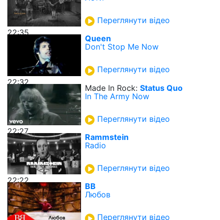
Переглянути відео
22:35
Queen
Don't Stop Me Now
Переглянути відео
22:32
Made In Rock:
Status Quo
In The Army Now
Переглянути відео
22:27
Rammstein
Radio
Переглянути відео
22:22
ВВ
Любов
Переглянути відео