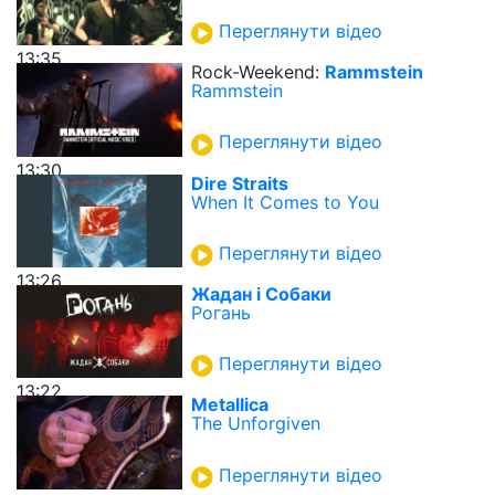
Переглянути відео
13:35
Rock-Weekend:
Rammstein
Rammstein
Переглянути відео
13:30
Dire Straits
When It Comes to You
Переглянути відео
13:26
Жадан і Собаки
Рогань
Переглянути відео
13:22
Metallica
The Unforgiven
Переглянути відео