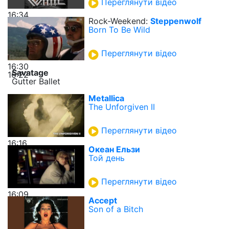
Переглянути відео
16:34
Rock-Weekend:
Steppenwolf
Born To Be Wild
Переглянути відео
16:30
Savatage
16:22
Gutter Ballet
Metallica
The Unforgiven II
Переглянути відео
16:16
Океан Ельзи
Той день
Переглянути відео
16:09
Accept
Son of a Bitch