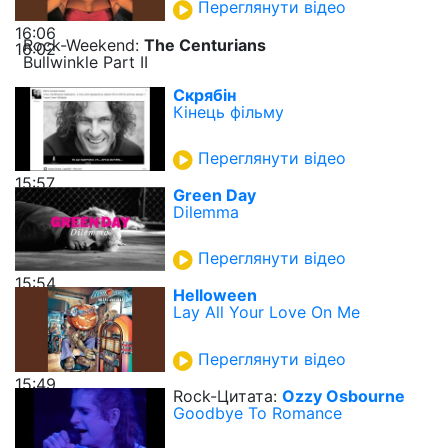
Переглянути відео
16:06
Rock-Weekend:
The Centurians
16:02
Bullwinkle Part II
Скрябін
Кінець фільму
Переглянути відео
15:57
Green Day
Dilemma
Переглянути відео
15:54
Helloween
Lay All Your Love On Me
Переглянути відео
15:49
Rock-Цитата:
Ozzy Osbourne
Goodbye To Romance