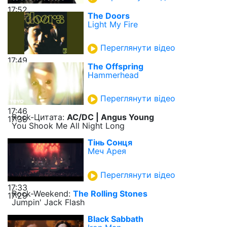
17:52
The Doors
Light My Fire
Переглянути відео
17:49
The Offspring
Hammerhead
Переглянути відео
17:46
Rock-Цитата:
AC/DC | Angus Young
17:38
You Shook Me All Night Long
Тінь Сонця
Меч Арея
Переглянути відео
17:33
Rock-Weekend:
The Rolling Stones
17:29
Jumpin' Jack Flash
Black Sabbath