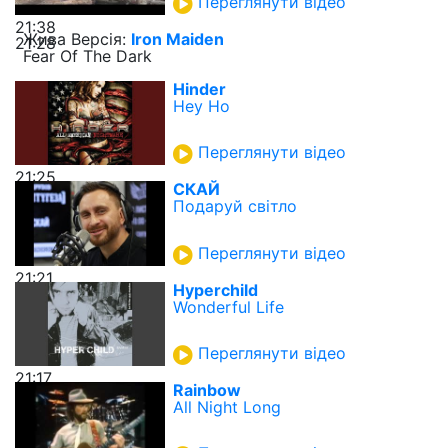
Переглянути відео
21:38
Жива Версія:
Iron Maiden
21:28
Fear Of The Dark
Hinder
Hey Ho
Переглянути відео
21:25
СКАЙ
Подаруй світло
Переглянути відео
21:21
Hyperchild
Wonderful Life
Переглянути відео
21:17
Rainbow
All Night Long