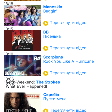
18:18
Maneskin
Beggin'
Переглянути відео
18:15
ВВ
Пісенька
Переглянути відео
18:10
Scorpions
Rock You Like A Hurricane
Переглянути відео
18:06
Rock-Weekend:
The Strokes
18:02
What Ever Happened!
Скрябін
Пусти мене
Переглянути відео