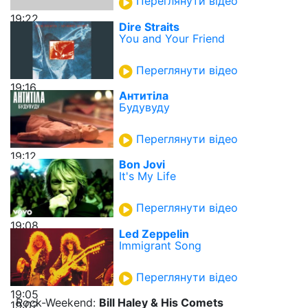
Переглянути відео
19:22
Dire Straits
You and Your Friend
Переглянути відео
19:16
Антитіла
Будувуду
Переглянути відео
19:12
Bon Jovi
It's My Life
Переглянути відео
19:08
Led Zeppelin
Immigrant Song
Переглянути відео
19:05
Rock-Weekend:
Bill Haley & His Comets
19:02