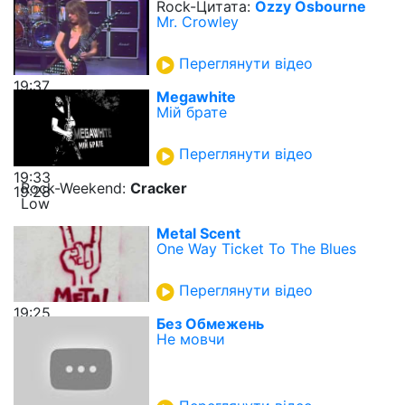
Rock-Цитата:
Ozzy Osbourne
Mr. Crowley
Переглянути відео
19:37
Megawhite
Мій брате
Переглянути відео
19:33
Rock-Weekend:
Cracker
19:28
Low
Metal Scent
One Way Ticket To The Blues
Переглянути відео
19:25
Без Обмежень
Не мовчи