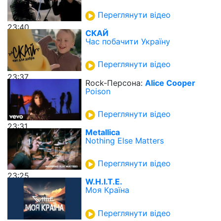
Переглянути відео
23:40
СКАЙ
Час побачити Україну
Переглянути відео
23:37
Rock-Персона:
Alice Cooper
Poison
Переглянути відео
23:31
Metallica
Nothing Else Matters
Переглянути відео
23:25
W.H.I.T.E.
Моя Країна
Переглянути відео