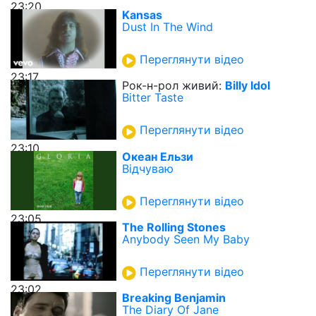
23:20
Kansas
Dust In The Wind
Переглянути відео
23:17
Рок-н-рол живий:
Billy Idol
Bitter Taste
Переглянути відео
23:10
Океан Ельзи
Вiдчуваю
Переглянути відео
23:05
The Rolling Stones
Anybody Seen My Baby
Переглянути відео
23:02
Breaking Benjamin
The Diary Of Jane