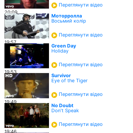
Переглянути відео
20:09
Моторролла
Восьмий колір
Переглянути відео
19:57
Green Day
Holiday
Переглянути відео
19:53
Survivor
Eye of the Tiger
Переглянути відео
19:49
No Doubt
Don't Speak
Переглянути відео
19:46