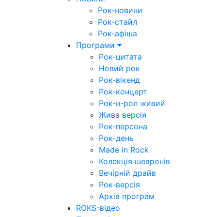
Рок-новини
Рок-стайл
Рок-афіша
Програми
Рок-цитата
Новий рок
Рок-вікенд
Рок-концерт
Рок-н-рол живий
Жива версія
Рок-персона
Рок-день
Made in Rock
Колекція шевронів
Вечірній драйв
Рок-версія
Архів програм
ROKS-відео