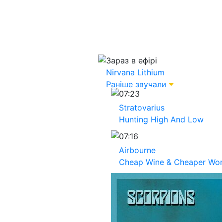
Зараз в ефірі
Nirvana
Lithium
Раніше звучали
07:23
Stratovarius
Hunting High And Low
07:16
Airbourne
Cheap Wine & Cheaper W