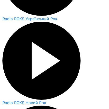
Radio ROKS Український Рок
Radio ROKS Новий Рок