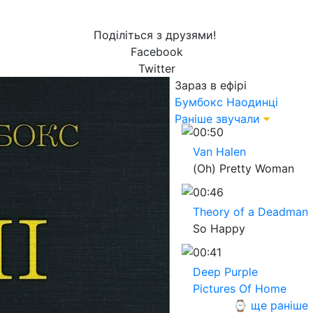
Поділіться з друзями!
Facebook
Twitter
Зараз в ефірі
Бумбокс
Наодинці
Раніше звучали
00:50
Van Halen
(Oh) Pretty Woman
00:46
Theory of a Deadman
So Happy
00:41
Deep Purple
Pictures Of Home
⌚ ще раніше