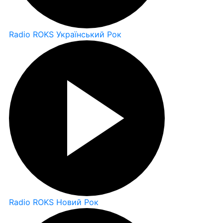
Radio ROKS Український Рок
Radio ROKS Новий Рок