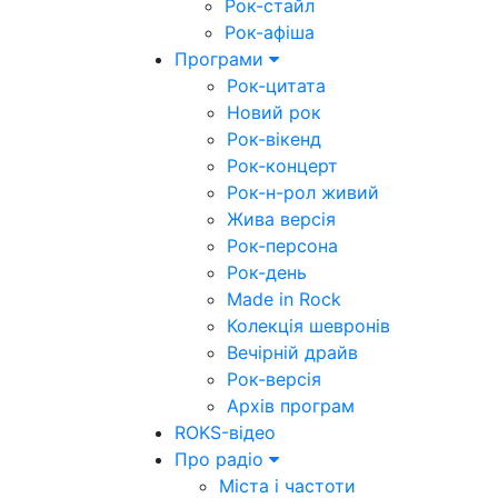
Рок-стайл
Рок-афіша
Програми
Рок-цитата
Новий рок
Рок-вікенд
Рок-концерт
Рок-н-рол живий
Жива версія
Рок-персона
Рок-день
Made in Rock
Колекція шевронів
Вечірній драйв
Рок-версія
Архів програм
ROKS-відео
Про радіо
Міста і частоти