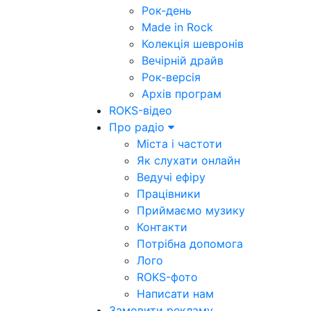
Рок-день
Made in Rock
Колекція шевронів
Вечірній драйв
Рок-версія
Архів програм
ROKS-відео
Про радіо
Міста і частоти
Як слухати онлайн
Ведучі ефіру
Працівники
Приймаємо музику
Контакти
Потрібна допомога
Лого
ROKS-фото
Написати нам
Замовити рекламу