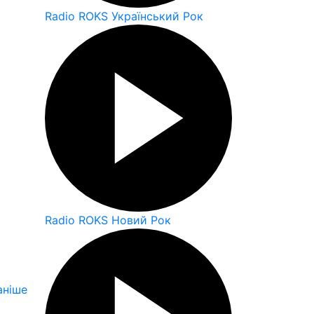
Radio ROKS Український Рок
Radio ROKS Новий Рок
аніше