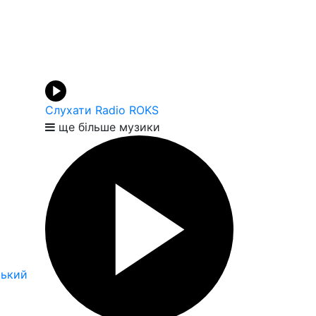
Слухати Radio ROKS
ще більше музики
ський