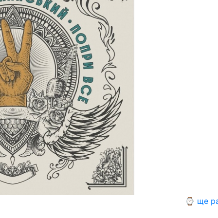
⌚ ще р