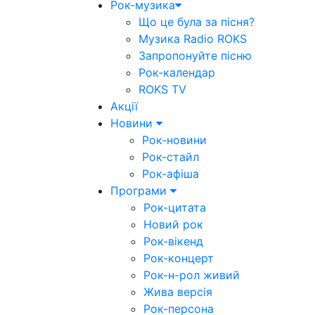
Рок-музика
Що це була за пісня?
Музика Radio ROKS
Запропонуйте пісню
Рок-календар
ROKS TV
Акції
Новини
Рок-новини
Рок-стайл
Рок-афіша
Програми
Рок-цитата
Новий рок
Рок-вікенд
Рок-концерт
Рок-н-рол живий
Жива версія
Рок-персона