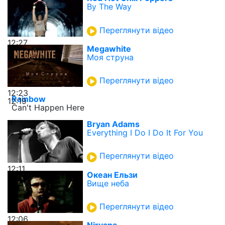
By The Way
Переглянути відео
12:27
Megawhite
Моя струна
Переглянути відео
12:23
Rainbow
12:19
Can't Happen Here
Bryan Adams
Everything I Do I Do It For You
Переглянути відео
12:11
Океан Ельзи
Вище неба
Переглянути відео
12:06
Nirvana