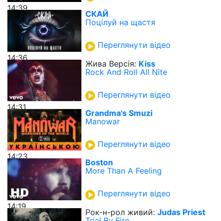
14:39
СКАЙ
Поцілуй на щастя
Переглянути відео
14:36
Жива Версія:
Kiss
Rock And Roll All Nite
Переглянути відео
14:31
Grandma's Smuzi
Manowar
Переглянути відео
14:23
Boston
More Than A Feeling
Переглянути відео
14:19
Рок-н-рол живий:
Judas Priest
Trial By Fire