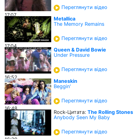
Переглянути відео
17:07
Metallica
The Memory Remains
Переглянути відео
17:04
Queen & David Bowie
Under Pressure
Переглянути відео
16:52
Maneskin
Beggin'
Переглянути відео
16:48
Rock-Цитата:
The Rolling Stones
Anybody Seen My Baby
Переглянути відео