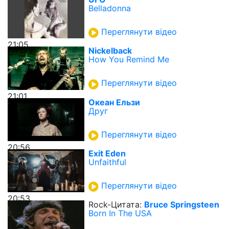
Belladonna
Переглянути відео
21:05
Nickelback
How You Remind Me
Переглянути відео
21:01
Океан Ельзи
Друг
Переглянути відео
20:56
Exit Eden
Unfaithful
Переглянути відео
20:53
Rock-Цитата:
Bruce Springsteen
Born In The USA