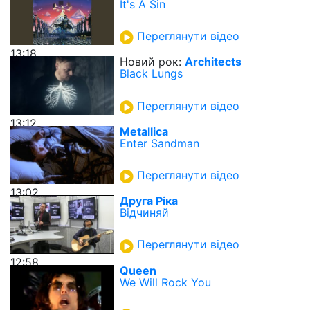
It's A Sin
Переглянути відео
13:18
Новий рок:
Architects
Black Lungs
Переглянути відео
13:12
Metallica
Enter Sandman
Переглянути відео
13:02
Друга Ріка
Відчиняй
Переглянути відео
12:58
Queen
We Will Rock You