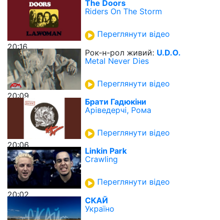
The Doors
Riders On The Storm
Переглянути відео
20:16
Рок-н-рол живий:
U.D.O.
Metal Never Dies
Переглянути відео
20:09
Брати Гадюкіни
Аріведерчі, Рома
Переглянути відео
20:06
Linkin Park
Crawling
Переглянути відео
20:02
СКАЙ
Україно