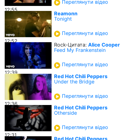
Переглянути відео
12:55
Reamonn
Tonight
Переглянути відео
12:52
Rock-Цитата:
Alice Cooper
Feed My Frankenstein
Переглянути відео
12:39
Red Hot Chili Peppers
Under the Bridge
Переглянути відео
12:36
Red Hot Chili Peppers
Otherside
Переглянути відео
12:31
Red Hot Chili Peppers