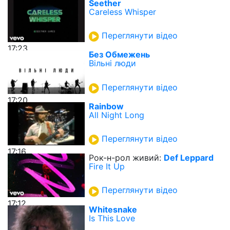
Seether
Careless Whisper
Переглянути відео
17:23
Без Обмежень
Вільні люди
Переглянути відео
17:20
Rainbow
All Night Long
Переглянути відео
17:16
Рок-н-рол живий:
Def Leppard
Fire It Up
Переглянути відео
17:12
Whitesnake
Is This Love