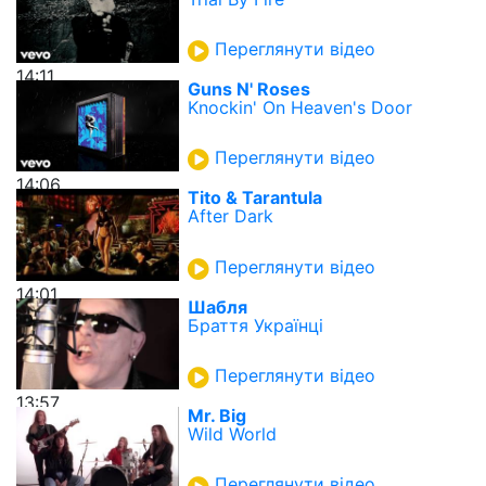
Переглянути відео
14:11
Guns N' Roses
Knockin' On Heaven's Door
Переглянути відео
14:06
Tito & Tarantula
After Dark
Переглянути відео
14:01
Шабля
Браття Українці
Переглянути відео
13:57
Mr. Big
Wild World
Переглянути відео