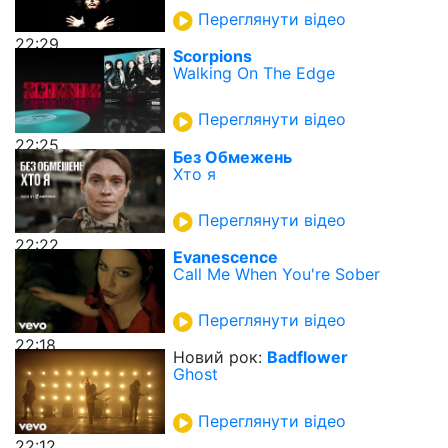
Переглянути відео
22:29
Scorpions
Walking On The Edge
Переглянути відео
22:25
Без Обмежень
Хто я
Переглянути відео
22:22
Evanescence
Call Me When You're Sober
Переглянути відео
22:18
Новий рок:
Badflower
Ghost
Переглянути відео
22:12