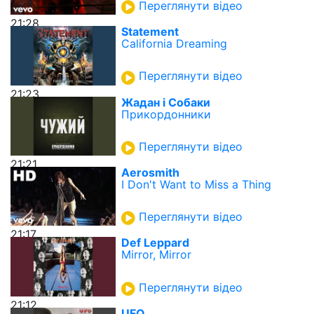
Переглянути відео
21:28
Statement
California Dreaming
Переглянути відео
21:23
Жадан і Собаки
Прикордонники
Переглянути відео
21:21
Aerosmith
I Don't Want to Miss a Thing
Переглянути відео
21:17
Def Leppard
Mirror, Mirror
Переглянути відео
21:12
UFO