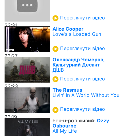
Переглянути відео
23:31
Alice Cooper
Love's a Loaded Gun
Переглянути відео
23:27
Олександр Чемеров,
Культурний Десант
ДШВ
Переглянути відео
23:23
The Rasmus
Livin' In A World Without You
Переглянути відео
23:19
Рок-н-рол живий:
Ozzy
Osbourne
All My Life