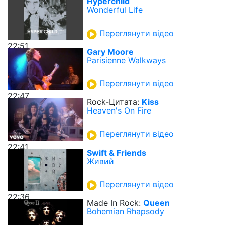
Hyperchild
Wonderful Life
Переглянути відео
22:51
Gary Moore
Parisienne Walkways
Переглянути відео
22:47
Rock-Цитата:
Kiss
Heaven's On Fire
Переглянути відео
22:41
Swift & Friends
Живий
Переглянути відео
22:36
Made In Rock:
Queen
Bohemian Rhapsody