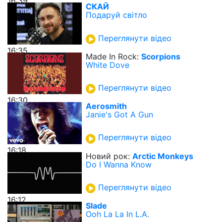
16:39
СКАЙ
Подаруй світло
Переглянути відео
16:35
Made In Rock:
Scorpions
White Dove
Переглянути відео
16:30
Aerosmith
Janie's Got A Gun
Переглянути відео
16:18
Новий рок:
Arctic Monkeys
Do I Wanna Know
Переглянути відео
16:12
Slade
Ooh La La In L.A.