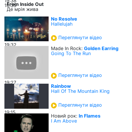
19:38
From Inside Out
19:35
Де мрія жива
No Resolve
Hallelujah
Переглянути відео
19:32
Made In Rock:
Golden Earring
Going To The Run
Переглянути відео
19:27
Rainbow
Hall Of The Mountain King
Переглянути відео
19:15
Новий рок:
In Flames
I Am Above