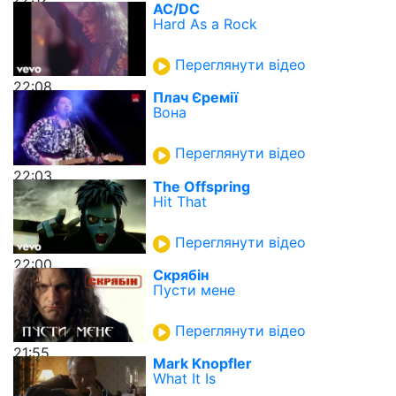
AC/DC
Hard As a Rock
Переглянути відео
22:08
Плач Єремії
Вона
Переглянути відео
22:03
The Offspring
Hit That
Переглянути відео
22:00
Скрябін
Пусти мене
Переглянути відео
21:55
Mark Knopfler
What It Is