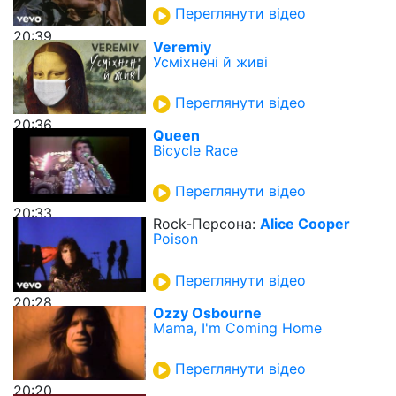
Переглянути відео
20:39
Veremiy
Усміхнені й живі
Переглянути відео
20:36
Queen
Bicycle Race
Переглянути відео
20:33
Rock-Персона:
Alice Cooper
Poison
Переглянути відео
20:28
Ozzy Osbourne
Mama, I'm Coming Home
Переглянути відео
20:20