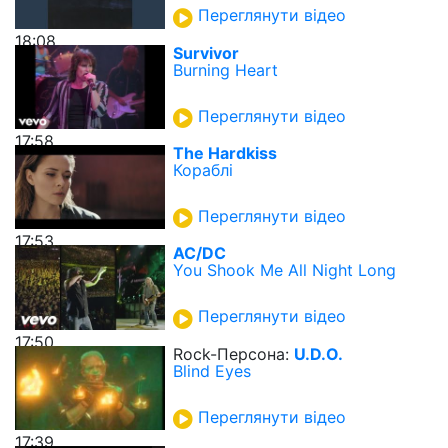
Переглянути відео
18:08
Survivor
Burning Heart
Переглянути відео
17:58
The Hardkiss
Кораблі
Переглянути відео
17:53
AC/DC
You Shook Me All Night Long
Переглянути відео
17:50
Rock-Персона:
U.D.O.
Blind Eyes
Переглянути відео
17:39