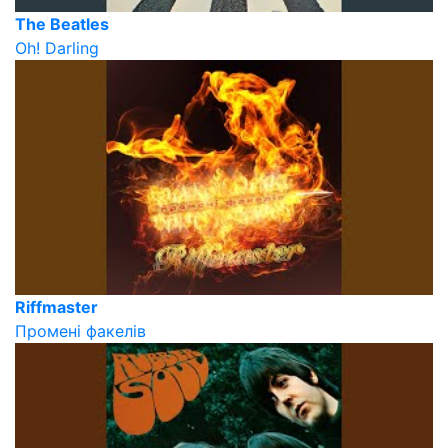
The Beatles
Oh! Darling
Riffmaster
Промені факелів