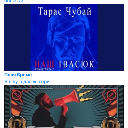
Rockstar
Плач Єремії
Я піду в далекі гори