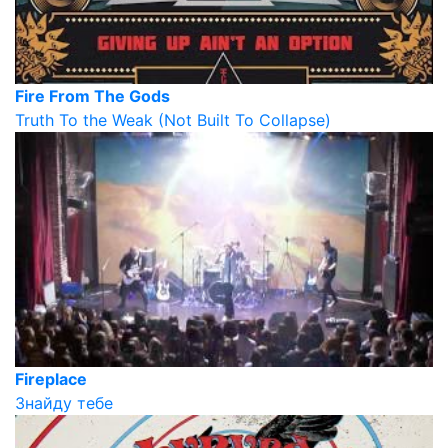
Fire From The Gods
Truth To the Weak (Not Built To Collapse)
Fireplace
Знайду тебе