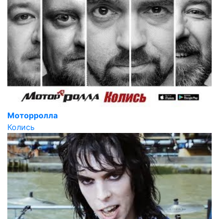
Моторролла
Колись