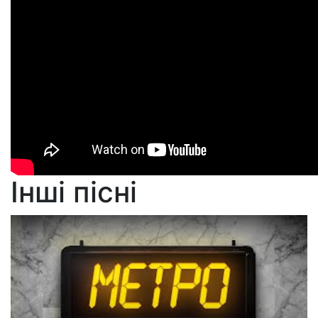
Інші пісні