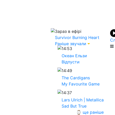
Зараз в ефірі
Survivor
Burning Heart
Сл
Раніше звучали
14:53
Океан Ельзи
Вiдпусти
14:49
The Cardigans
My Favourite Game
14:37
Lars Ulrich | Metallica
Sad But True
⌚ ще раніше