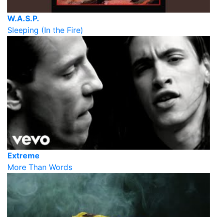
W.A.S.P.
Sleeping (In the Fire)
Extreme
More Than Words