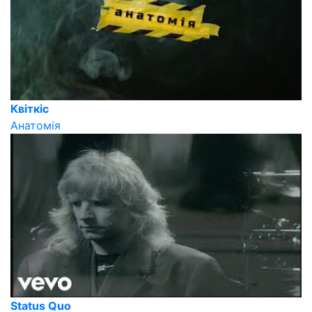
Квіткіс
Анатомія
Status Quo