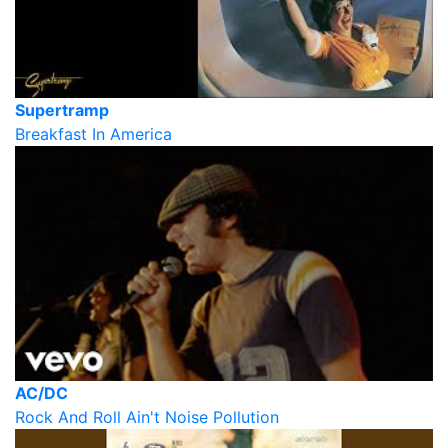
Supertramp
Breakfast In America
AC/DC
Rock And Roll Ain't Noise Pollution