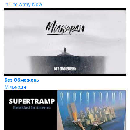
In The Army Now
Без Обмежень
Мільярди