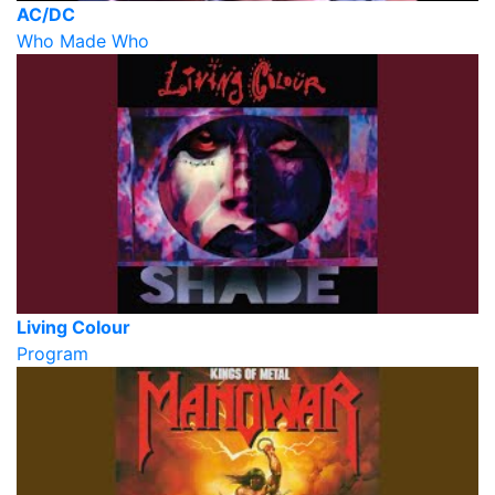
AC/DC
Who Made Who
Living Colour
Program