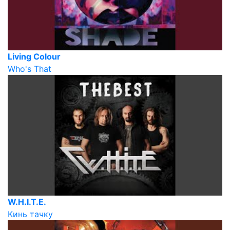
Living Colour
Who's That
W.H.I.T.E.
Кинь тачку