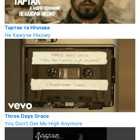
Тартак та Нічлава
Не Кажучи Нікому
Three Days Grace
You Don't Get Me High Anymore