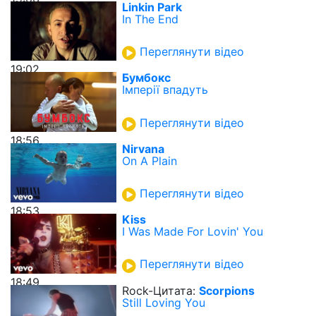
Linkin Park
In The End
Переглянути відео
19:02
Бумбокс
Імперії впадуть
Переглянути відео
18:56
Nirvana
On A Plain
Переглянути відео
18:53
Kiss
I Was Made For Lovin' You
Переглянути відео
18:49
Rock-Цитата:
Scorpions
Still Loving You