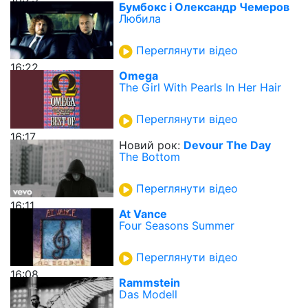
Бумбокс і Олександр Чемеров
Любила
Переглянути відео
16:22
Omega
The Girl With Pearls In Her Hair
Переглянути відео
16:17
Новий рок:
Devour The Day
The Bottom
Переглянути відео
16:11
At Vance
Four Seasons Summer
Переглянути відео
16:08
Rammstein
Das Modell