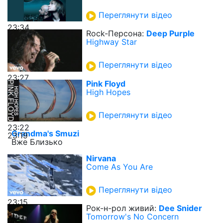
Переглянути відео
23:34
Rock-Персона:
Deep Purple
Highway Star
Переглянути відео
23:27
Pink Floyd
High Hopes
Переглянути відео
23:22
Grandma's Smuzi
23:19
Вже Близько
Nirvana
Come As You Are
Переглянути відео
23:15
Рок-н-рол живий:
Dee Snider
Tomorrow's No Concern