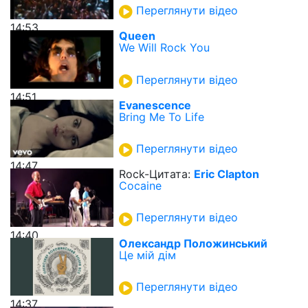
Переглянути відео
14:53
Queen
We Will Rock You
Переглянути відео
14:51
Evanescence
Bring Me To Life
Переглянути відео
14:47
Rock-Цитата:
Eric Clapton
Cocaine
Переглянути відео
14:40
Олександр Положинський
Це мій дім
Переглянути відео
14:37