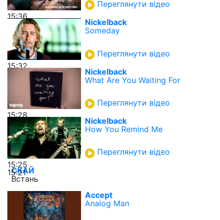
Переглянути відео
15:36
Nickelback
Someday
Переглянути відео
15:32
Nickelback
What Are You Waiting For
Переглянути відео
15:28
Nickelback
How You Remind Me
Переглянути відео
15:25
СКАЙ
15:21
Встань
Accept
Analog Man