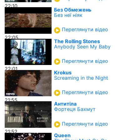
22:10
Без Обмежень
Без неї ніяк
Переглянути відео
22:05
The Rolling Stones
Anybody Seen My Baby
Переглянути відео
22:01
Krokus
Screaming in the Night
Переглянути відео
21:55
Антитіла
Фортеця Бахмут
Переглянути відео
21:52
Queen