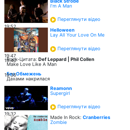
Black Strobe
I'm A Man
Переглянути відео
19:52
Helloween
Lay All Your Love On Me
Переглянути відео
19:47
Rock-Цитата:
Def Leppard | Phil Collen
19:40
Make Love Like A Man
Без Обмежень
19:36
Дахами накрилася
Reamonn
Supergirl
Переглянути відео
19:32
Made In Rock:
Cranberries
Zombie