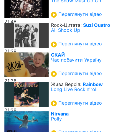
The Show Must Go On
Переглянути відео
21:48
Rock-Цитата:
Suzi Quatro
All Shook Up
Переглянути відео
21:39
СКАЙ
Час побачити Україну
Переглянути відео
21:36
Жива Версія:
Rainbow
Long Live Rock'n'roll
Переглянути відео
21:28
Nirvana
Polly