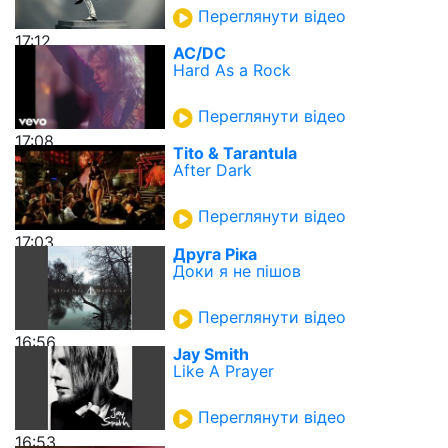
Переглянути відео
17:12
AC/DC
Hard As a Rock
Переглянути відео
17:08
Tito & Tarantula
After Dark
Переглянути відео
17:03
Друга Ріка
Доки я не пішов
Переглянути відео
16:56
Jay Smith
Like A Prayer
Переглянути відео
16:53