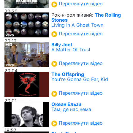
Переглянути відео
20:20
Рок-н-рол живий:
The Rolling
Stones
Living In A Ghost Town
Переглянути відео
20:12
Billy Joel
A Matter Of Trust
Переглянути відео
20:04
The Offspring
You're Gonna Go Far, Kid
Переглянути відео
20:01
Океан Ельзи
Там, де нас нема
Переглянути відео
19:57