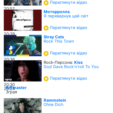
Переглянути відео
20:52
Моторролла
Я перевернув цей світ
Переглянути відео
20:39
Stray Cats
Rock This Town
Переглянути відео
20:36
Rock-Персона:
Kiss
God Gave Rock'n'roll To You
Переглянути відео
20:30
Riffmaster
20:24
Зграя
Rammstein
Ohne Dich