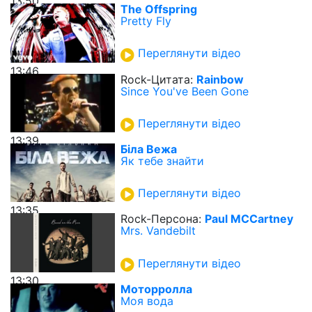
13:50
The Offspring
Pretty Fly
Переглянути відео
13:46
Rock-Цитата:
Rainbow
Since You've Been Gone
Переглянути відео
13:39
Біла Вежа
Як тебе знайти
Переглянути відео
13:35
Rock-Персона:
Paul MCCartney
Mrs. Vandebilt
Переглянути відео
13:30
Моторролла
Моя вода