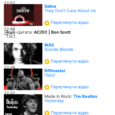
22:52
Saliva
They Don't Care About Us
Переглянути відео
22:48
Rock-Цитата:
AC/DC | Bon Scott
22:41
T.N.T.
INXS
Suicide Blonde
Переглянути відео
22:38
Riffmaster
Герої
Переглянути відео
22:32
Made In Rock:
The Beatles
Yesterday
Переглянути відео