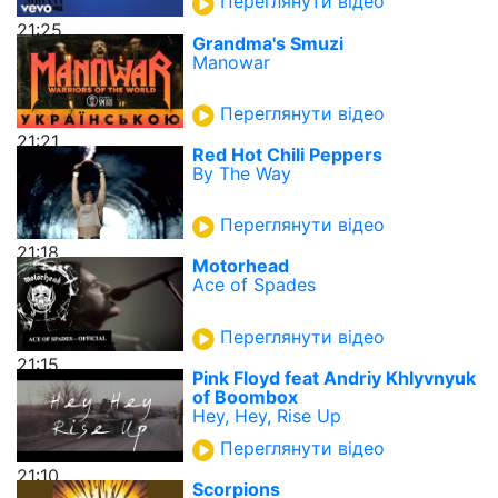
Переглянути відео
21:25
Grandma's Smuzi
Manowar
Переглянути відео
21:21
Red Hot Chili Peppers
By The Way
Переглянути відео
21:18
Motorhead
Ace of Spades
Переглянути відео
21:15
Pink Floyd feat Andriy Khlyvnyuk
of Boombox
Hey, Hey, Rise Up
Переглянути відео
21:10
Scorpions