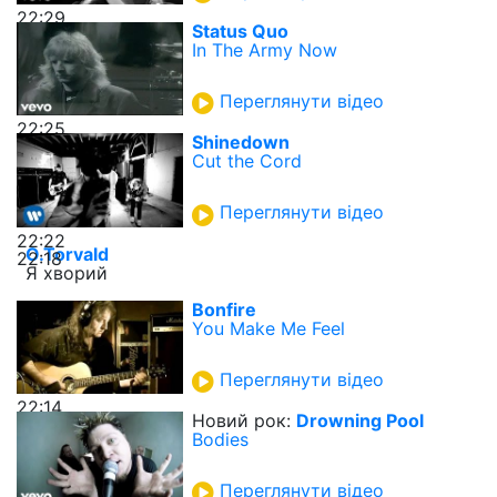
22:29
Status Quo
In The Army Now
Переглянути відео
22:25
Shinedown
Cut the Cord
Переглянути відео
22:22
O.Torvald
22:18
Я хворий
Bonfire
You Make Me Feel
Переглянути відео
22:14
Новий рок:
Drowning Pool
Bodies
Переглянути відео