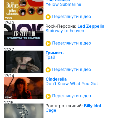
Yellow Submarine
Переглянути відео
17:49
Rock-Персона:
Led Zeppelin
Stairway to heaven
Переглянути відео
17:37
Гримить
Грай
Переглянути відео
17:24
Cinderella
Don't Know What You Got
Переглянути відео
17:19
Рок-н-рол живий:
Billy Idol
Cage