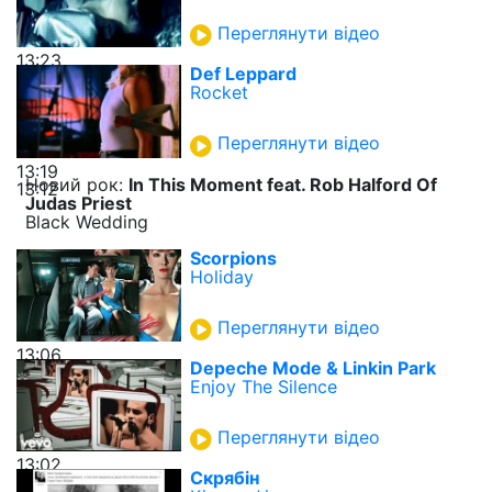
Переглянути відео
13:23
Def Leppard
Rocket
Переглянути відео
13:19
Новий рок:
In This Moment feat. Rob Halford Of
13:12
Judas Priest
Black Wedding
Scorpions
Holiday
Переглянути відео
13:06
Depeche Mode & Linkin Park
Enjoy The Silence
Переглянути відео
13:02
Скрябін