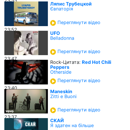
23:55
Ляпис Трубецкой
Євпаторія
Переглянути відео
23:52
UFO
Belladonna
Переглянути відео
23:47
Rock-Цитата:
Red Hot Chili
Peppers
Otherside
Переглянути відео
23:40
Maneskin
Zitti e Buoni
Переглянути відео
23:37
СКАЙ
Я здатен на більше