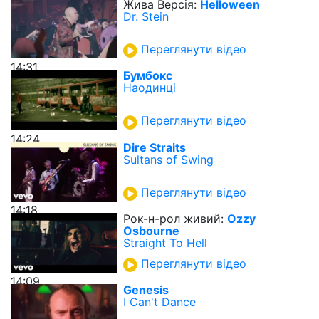
Жива Версія:
Helloween
Dr. Stein
Переглянути відео
14:31
Бумбокс
Наодинці
Переглянути відео
14:24
Dire Straits
Sultans of Swing
Переглянути відео
14:18
Рок-н-рол живий:
Ozzy
Osbourne
Straight To Hell
Переглянути відео
14:09
Genesis
I Can't Dance