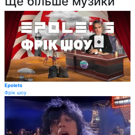
Ще більше музики
Epolets
Фрік шоу