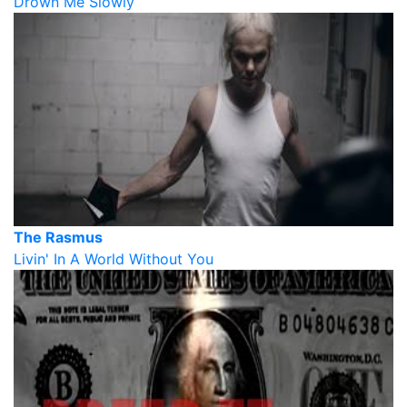
Drown Me Slowly
The Rasmus
Livin' In A World Without You