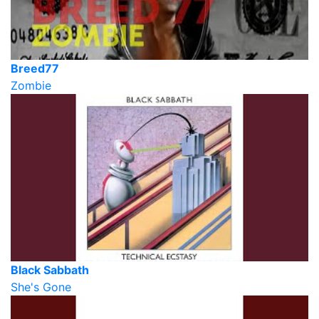
Breed77
Zombie
Black Sabbath
She's Gone