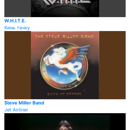
W.H.I.T.E.
Кинь тачку
Steve Miller Band
Jet Airliner