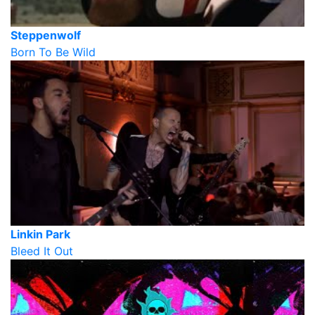
Steppenwolf
Born To Be Wild
Linkin Park
Bleed It Out