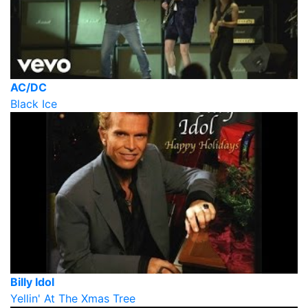
AC/DC
Black Ice
Billy Idol
Yellin' At The Xmas Tree