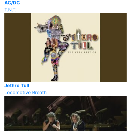
AC/DC
T.N.T.
Jethro Tull
Locomotive Breath