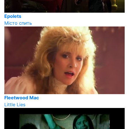
Epolets
Місто спить
Fleetwood Mac
Little Lies