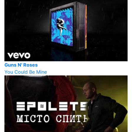
Guns N' Roses
You Could Be Mine