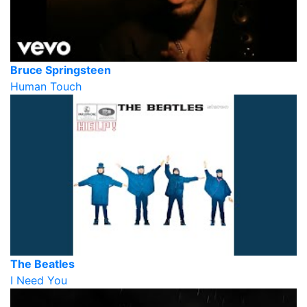
Bruce Springsteen
Human Touch
The Beatles
I Need You