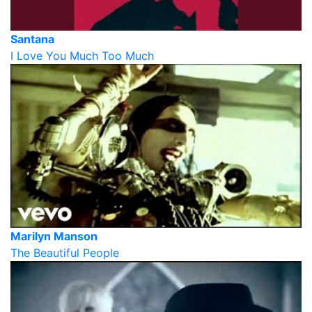
Santana
I Love You Much Too Much
Marilyn Manson
The Beautiful People