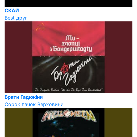
СКАЙ
Best друг
Брати Гадюкіни
Сорок пачок Верховини