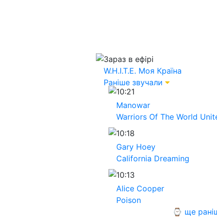
Зараз в ефірі
W.H.I.T.E.
Моя Країна
Раніше звучали
10:21
Manowar
Warriors Of The World Unit
10:18
Gary Hoey
California Dreaming
10:13
Alice Cooper
Poison
⌚ ще рані