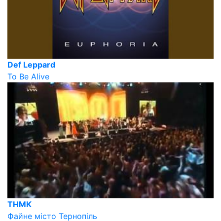
Def Leppard
To Be Alive
ТНМК
Файне місто Тернопіль