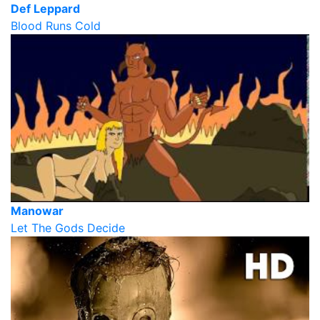
Def Leppard
Blood Runs Cold
Manowar
Let The Gods Decide