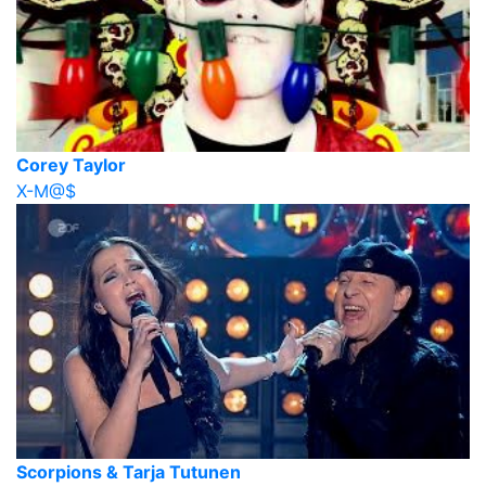
Corey Taylor
X-M@$
Scorpions & Tarja Tutunen