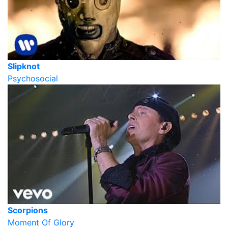
Slipknot
Psychosocial
Scorpions
Moment Of Glory