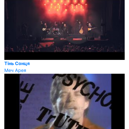
Тінь Сонця
Меч Арея