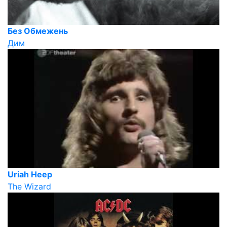
Без Обмежень
Дим
Uriah Heep
The Wizard