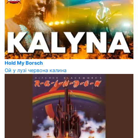
Hold My Borsch
Ой у лузі червона калина