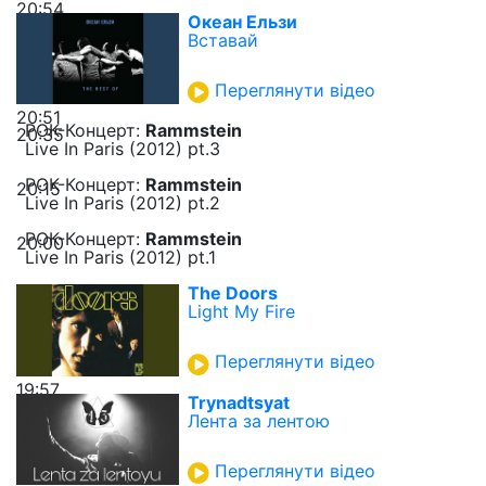
20:54
Океан Ельзи
Вставай
Переглянути відео
20:51
РОК-Концерт:
Rаmmstein
20:35
Live In Paris (2012) pt.3
РОК-Концерт:
Rаmmstein
20:15
Live In Paris (2012) pt.2
РОК-Концерт:
Rаmmstein
20:00
Live In Paris (2012) pt.1
The Doors
Light My Fire
Переглянути відео
19:57
Trynadtsyat
Лента за лентою
Переглянути відео