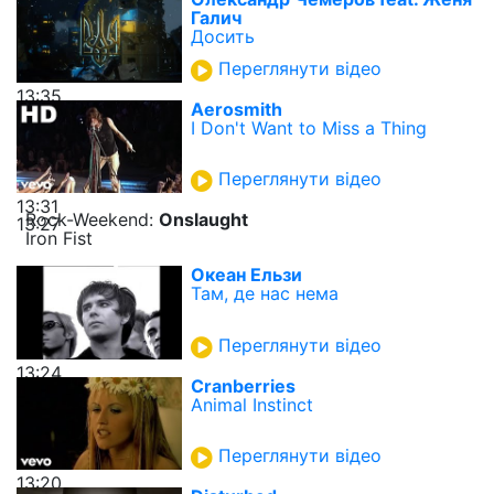
Галич
Досить
Переглянути відео
13:35
Aerosmith
I Don't Want to Miss a Thing
Переглянути відео
13:31
Rock-Weekend:
Onslaught
13:27
Iron Fist
Океан Ельзи
Там, де нас нема
Переглянути відео
13:24
Cranberries
Animal Instinct
Переглянути відео
13:20