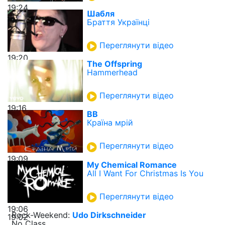
19:24
Шабля
Браття Українці
Переглянути відео
19:20
The Offspring
Hammerhead
Переглянути відео
19:16
ВВ
Країна мрій
Переглянути відео
19:09
My Chemical Romance
All I Want For Christmas Is You
Переглянути відео
19:06
Rock-Weekend:
Udo Dirkschneider
19:02
No Class