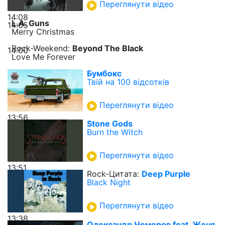
Переглянути відео
14:08
L.A. Guns
14:05
Merry Christmas
Rock-Weekend:
Beyond The Black
14:00
Love Me Forever
Бумбокс
Твій на 100 відсотків
Переглянути відео
13:56
Stone Gods
Burn the Witch
Переглянути відео
13:51
Rock-Цитата:
Deep Purple
Black Night
Переглянути відео
13:38
Олександр Чемеров feat. Женя