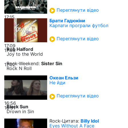
Переглянути відео
17:15
Брати Гадюкіни
Карпати програли футбол
Переглянути відео
17:09
Rob Halford
17:06
Joy to the World
Rock-Weekend:
Sister Sin
17:02
Rock N Roll
Океан Ельзи
Не йди
Переглянути відео
16:56
Black Sun
16:51
Drown in Sin
Rock-Цитата:
Billy Idol
Eyes Without A Face