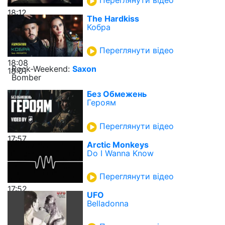
18:12
The Hardkiss
Кобра
Переглянути відео
18:08
Rock-Weekend:
Saxon
18:01
Bomber
Без Обмежень
Героям
Переглянути відео
17:57
Arctic Monkeys
Do I Wanna Know
Переглянути відео
17:52
UFO
Belladonna