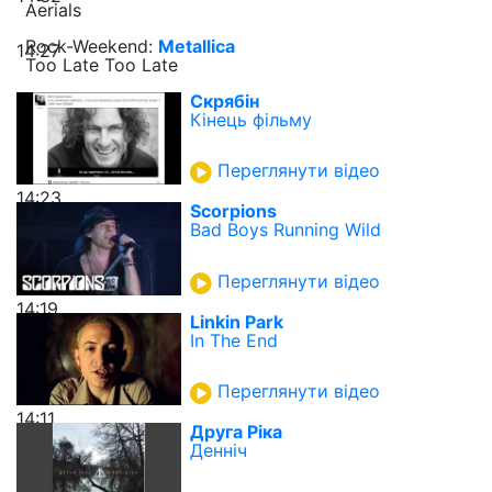
Aerials
Rock-Weekend:
Metallica
14:27
Too Late Too Late
Скрябін
Кінець фільму
Переглянути відео
14:23
Scorpions
Bad Boys Running Wild
Переглянути відео
14:19
Linkin Park
In The End
Переглянути відео
14:11
Друга Ріка
Денніч