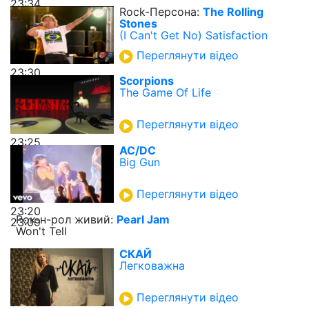
23:34
Rock-Персона:
The Rolling
Stones
(I Can't Get No) Satisfaction
Переглянути відео
23:30
Scorpions
The Game Of Life
Переглянути відео
23:25
AC/DC
Big Gun
Переглянути відео
23:20
Рок-н-рол живий:
Pearl Jam
23:09
Won't Tell
СКАЙ
Легковажна
Переглянути відео