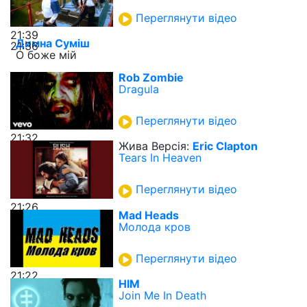
Переглянути відео
21:39
Димна Суміш
21:36
О боже мій
Rob Zombie
Dragula
Переглянути відео
21:32
Жива Версія:
Eric Clapton
Tears In Heaven
Переглянути відео
21:26
Mad Heads
Молода кров
Переглянути відео
21:22
HIM
Join Me In Death