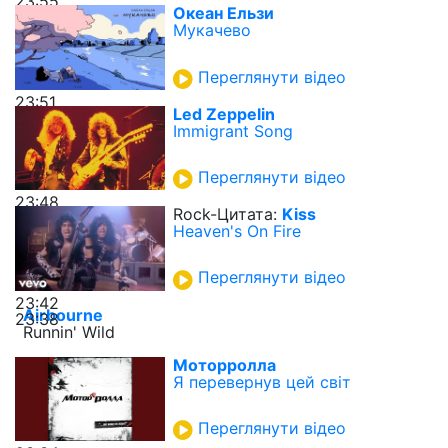
23:55
Океан Ельзи
Мукачево
Переглянути відео
23:51
Led Zeppelin
Immigrant Song
Переглянути відео
23:48
Rock-Цитата:
Kiss
Heaven's On Fire
Переглянути відео
23:42
Airbourne
23:38
Runnin' Wild
Моторролла
Я перевернув цей світ
Переглянути відео