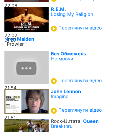
22:06
R.E.M.
Losing My Religion
Переглянути відео
22:02
Iron Maiden
21:57
Prowler
Без Обмежень
Не мовчи
Переглянути відео
21:54
John Lennon
Imagine
Переглянути відео
21:51
Rock-Цитата:
Queen
Breakthru