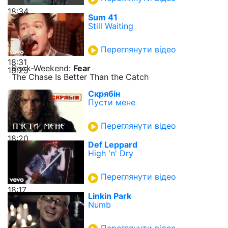
18:34
Sum 41
Still Waiting
Переглянути відео
18:31
Rock-Weekend:
Fear
18:25
The Chase Is Better Than the Catch
Скрябін
Пусти мене
Переглянути відео
18:20
Def Leppard
High 'n' Dry
Переглянути відео
18:17
Linkin Park
Numb
Переглянути відео