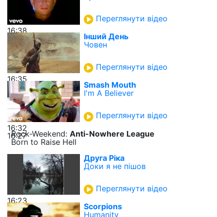
Переглянути відео
16:38
Інший День
Човен
Переглянути відео
16:35
Smash Mouth
I'm A Believer
Переглянути відео
16:32
Rock-Weekend:
Anti-Nowhere League
16:27
Born to Raise Hell
Друга Ріка
Доки я не пішов
Переглянути відео
16:23
Scorpions
Humanity