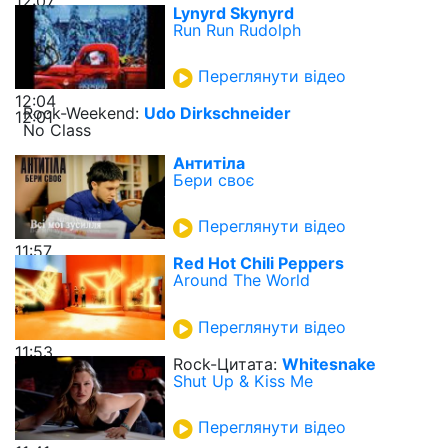
12:07
Lynyrd Skynyrd
Run Run Rudolph
Переглянути відео
12:04
Rock-Weekend:
Udo Dirkschneider
12:01
No Class
Антитіла
Бери своє
Переглянути відео
11:57
Red Hot Chili Peppers
Around The World
Переглянути відео
11:53
Rock-Цитата:
Whitesnake
Shut Up & Kiss Me
Переглянути відео