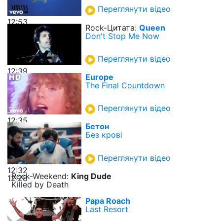
Переглянути відео
12:53
Rock-Цитата:
Queen
Don't Stop Me Now
Переглянути відео
12:39
Europe
The Final Countdown
Переглянути відео
12:35
Бетон
Без крові
Переглянути відео
12:32
Rock-Weekend:
King Dude
12:28
Killed by Death
Papa Roach
Last Resort