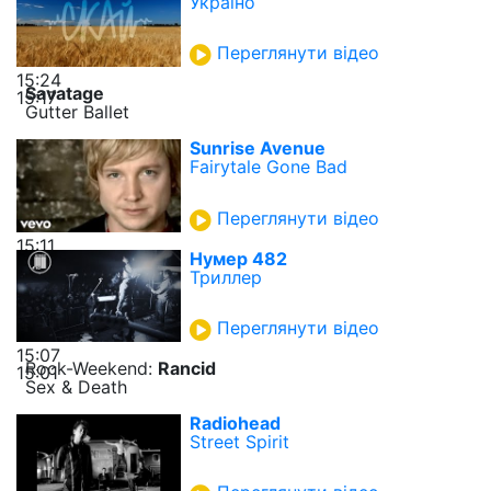
Україно
Переглянути відео
15:24
Savatage
15:17
Gutter Ballet
Sunrise Avenue
Fairytale Gone Bad
Переглянути відео
15:11
Нумер 482
Триллер
Переглянути відео
15:07
Rock-Weekend:
Rancid
15:01
Sex & Death
Radiohead
Street Spirit