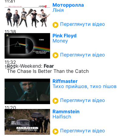
11:41
Моторролла
Лінія
Переглянути відео
11:38
Pink Floyd
Money
Переглянути відео
11:32
Rock-Weekend:
Fear
11:27
The Chase Is Better Than the Catch
Riffmaster
Тихо прийшов, тихо пішов
Переглянути відео
11:20
Rammstein
Haifisch
Переглянути відео