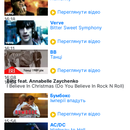
Переглянути відео
16:18
Verve
Bitter Sweet Symphony
Переглянути відео
16:11
ВВ
Танці
Переглянути відео
16:08
Blitz feat. Annabelle Zaychenko
16:05
I Believe In Christmas (Do You Believe In Rock N Roll)
Бумбокс
Імперії впадуть
Переглянути відео
15:56
AC/DC
Highway to Hell