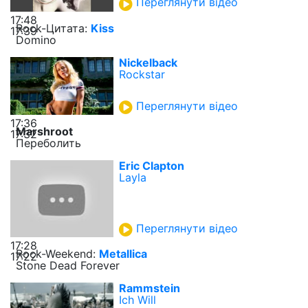
Переглянути відео
17:48
Rock-Цитата:
Kiss
17:39
Domino
Nickelback
Rockstar
Переглянути відео
17:36
Marshroot
17:32
Переболить
Eric Clapton
Layla
Переглянути відео
17:28
Rock-Weekend:
Metallica
17:22
Stone Dead Forever
Rammstein
Ich Will