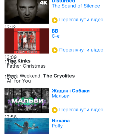
Disturbed
The Sound of Silence
Переглянути відео
13:12
ВВ
Є-є
Переглянути відео
13:09
The Kinks
13:06
Father Christmas
Rock-Weekend:
The Cryolites
13:00
All for You
Жадан і Собаки
Мальви
Переглянути відео
12:56
Nirvana
Polly