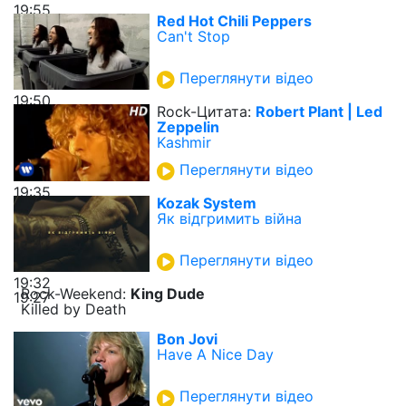
19:55
Red Hot Chili Peppers
Can't Stop
Переглянути відео
19:50
Rock-Цитата:
Robert Plant | Led
Zeppelin
Kashmir
Переглянути відео
19:35
Kozak System
Як відгримить війна
Переглянути відео
19:32
Rock-Weekend:
King Dude
19:27
Killed by Death
Bon Jovi
Have A Nice Day
Переглянути відео