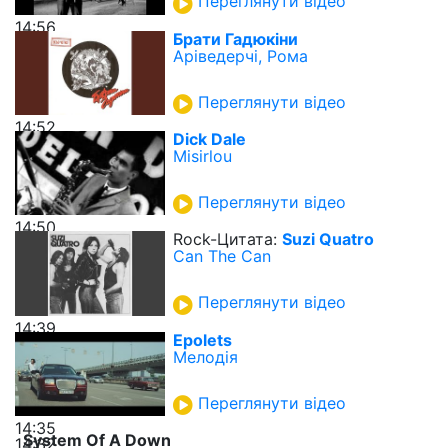
Переглянути відео
14:56
Брати Гадюкіни
Аріведерчі, Рома
Переглянути відео
14:52
Dick Dale
Misirlou
Переглянути відео
14:50
Rock-Цитата:
Suzi Quatro
Can The Can
Переглянути відео
14:39
Epolets
Мелодія
Переглянути відео
14:35
System Of A Down
14:32