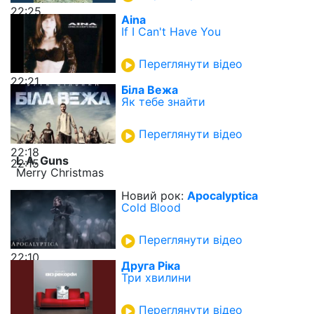
22:25
Aina
If I Can't Have You
Переглянути відео
22:21
Біла Вежа
Як тебе знайти
Переглянути відео
22:18
L.A. Guns
22:15
Merry Christmas
Новий рок:
Apocalyptica
Cold Blood
Переглянути відео
22:10
Друга Ріка
Три хвилини
Переглянути відео