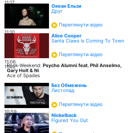
11:17
Океан Ельзи
Друг
Переглянути відео
11:10
Alice Cooper
Santa Claws Is Coming To Town
Переглянути відео
11:06
Rock-Weekend:
Psycho Alumni feat. Phil Anselmo,
11:02
Gary Holt & Ni
Ace of Spades
Без Обмежень
Листопад
Переглянути відео
10:59
Nickelback
Figured You Out