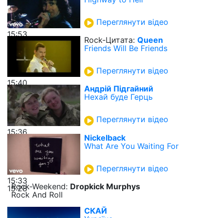
Переглянути відео
15:53
Rock-Цитата:
Queen
Friends Will Be Friends
Переглянути відео
15:40
Андрій Підгайний
Нехай буде Герць
Переглянути відео
15:36
Nickelback
What Are You Waiting For
Переглянути відео
15:33
Rock-Weekend:
Dropkick Murphys
15:28
Rock And Roll
СКАЙ