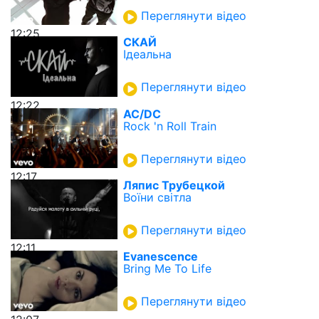
Переглянути відео
12:25
СКАЙ
Ідеальна
Переглянути відео
12:22
AC/DC
Rock 'n Roll Train
Переглянути відео
12:17
Ляпис Трубецкой
Воїни світла
Переглянути відео
12:11
Evanescence
Bring Me To Life
Переглянути відео